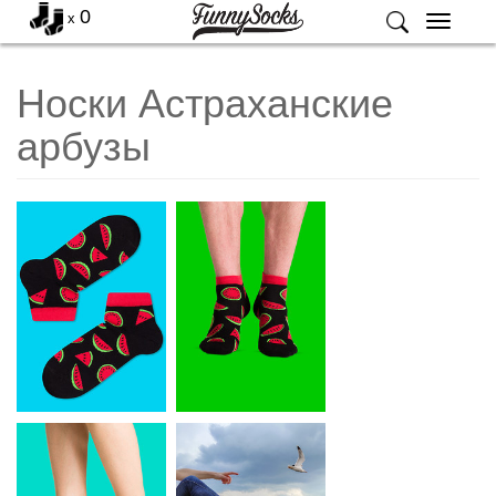
0
x
Меню
Носки Астраханские
арбузы