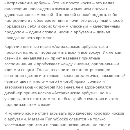
«Астраханские арбузы». Это не просто носки – это целая
философия наслаждения жизнью и умением получать
удовольствие из мелочей. Это легкий способ поднять себе
настроение в любое время дня и ночи, это доступный способ
порадовать себя и своих близким классным и качественным
продуктом – одним словом, носки с арбузами – дивная
находка нашего времени!
Короткие цветные носки «Астраханские арбузы» так и
просятся на ноги, чтобы затмить всех и все вокруг! Их легкий,
свежий и ненавязчивый принт навевает приятные
воспоминания и пробуждает жажду к новым, оригинальным
идеям и вещам. Только взгляните на это потрясающее
сочетание цветов и оттенков – красная каемочка, насыщенный
черный цвет и много-много (много!) ярких, сочных и
завораживающих арбузов! Кто знает, чем вдохновлялся
дизайнер принта носков «Астраханские арбузы», но мы
уверены, что в этот момент он был крайне счастлив и хотел
поделиться этим с вами!
И конечно же, не стоит забывать про качество коротких носков
с арбузами. Магазин FunnySocks славится не только
классными принтами и сочными названиями, но еще и