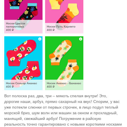
Носки Цветок 
папоротника
Носки Путь Карлито
400
Р
400
Р
Носки Сеньор Ананас
Носки Ананас - Бананас
400
Р
400
Р
Вот полоска раз, два, три – мякоть спелая внутри! Это,
дорогие наши, арбуз, прямо сахарный на вкус! Спорим, у вас
уже потекли слюнки от первых строчек, в лицо подул теплый
морской бриз, шум волн или машин за окном и прохладный,
манящий, свежайший арбуз! Погружение в райскую
реальность точно гарантировано с новыми короткими носками