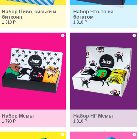
Набор Пиво, сиськи и 
Набор Что-то на 
биткоин
богатом
1 310
Р
1 310
Р
Набор Мемы
Набор НГ Мемы
1 790
Р
1 310
Р