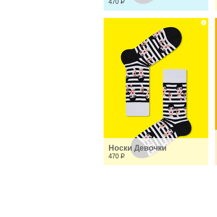
470
Р
Носки Девочки
470
Р