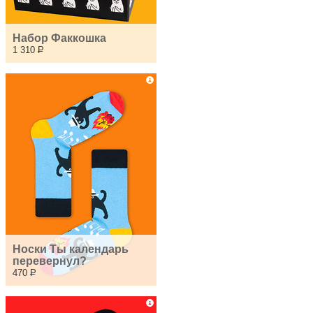
Набор Факкошка
1 310
Р
Носки Ты календарь 
перевернул?
470
Р