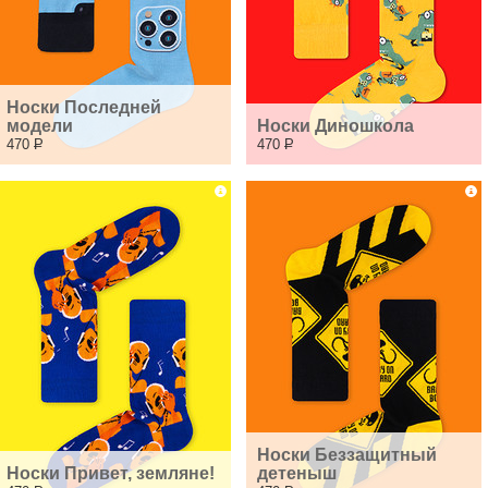
Носки Последней 
модели
Носки Диношкола
470
Р
470
Р
Носки Беззащитный 
Носки Привет, земляне!
детеныш