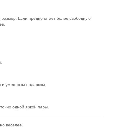
в размер. Если предпочитает более свободную
ев.
и.
ым и уместным подарком.
аточно одной яркой пары.
тно веселее.