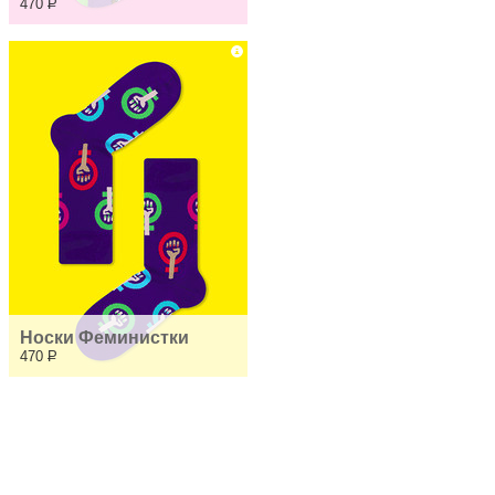
470
Р
Носки Феминистки
470
Р