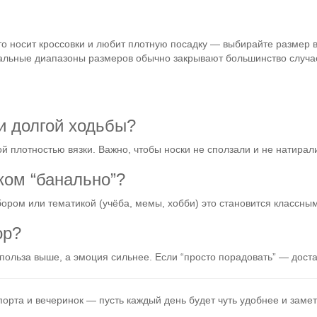
то носит кроссовки и любит плотную посадку — выбирайте размер 
сальные диапазоны размеров обычно закрывают большинство случа
 и долгой ходьбы?
 плотностью вязки. Важно, чтобы носки не сползали и не натирал
ком “банально”?
бором или тематикой (учёба, мемы, хобби) это становится классн
ор?
польза выше, а эмоция сильнее. Если “просто порадовать” — дост
порта и вечеринок — пусть каждый день будет чуть удобнее и заме