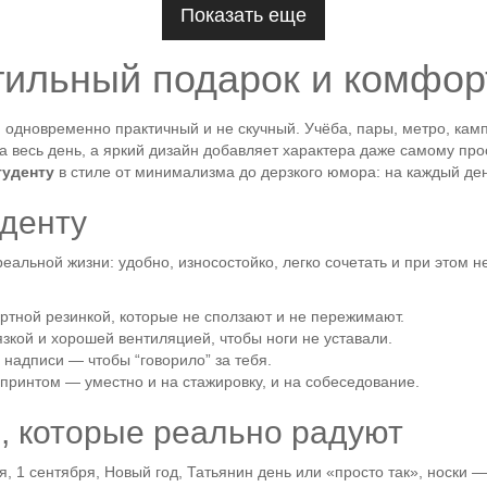
Показать еще
тильный подарок и комфор
 одновременно практичный и не скучный. Учёба, пары, метро, кампу
весь день, а яркий дизайн добавляет характера даже самому прос
туденту
в стиле от минимализма до дерзкого юмора: на каждый ден
уденту
еальной жизни: удобно, износостойко, легко сочетать и при этом н
ортной резинкой, которые не сползают и не пережимают.
вязкой и хорошей вентиляцией, чтобы ноги не уставали.
, надписи — чтобы “говорило” за тебя.
опринтом — уместно и на стажировку, и на собеседование.
и, которые реально радуют
, 1 сентября, Новый год, Татьянин день или «просто так», носки —