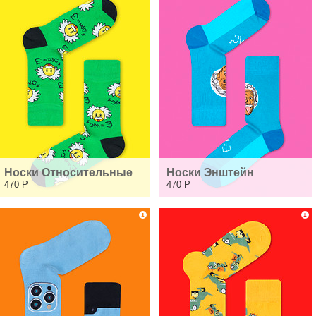
Носки Относительные
Носки Энштейн
470
Р
470
Р