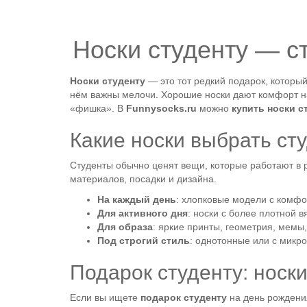
Носки студенту — с
Носки студенту
— это тот редкий подарок, который
нём важны мелочи. Хорошие носки дают комфорт на 
«фишка». В
Funnysocks.ru
можно
купить носки с
Какие носки выбрать ст
Студенты обычно ценят вещи, которые работают в р
материалов, посадки и дизайна.
На каждый день
: хлопковые модели с комф
Для активного дня
: носки с более плотной 
Для образа
: яркие принты, геометрия, мемы
Под строгий стиль
: однотонные или с микр
Подарок студенту: носк
Если вы ищете
подарок студенту
на день рождения