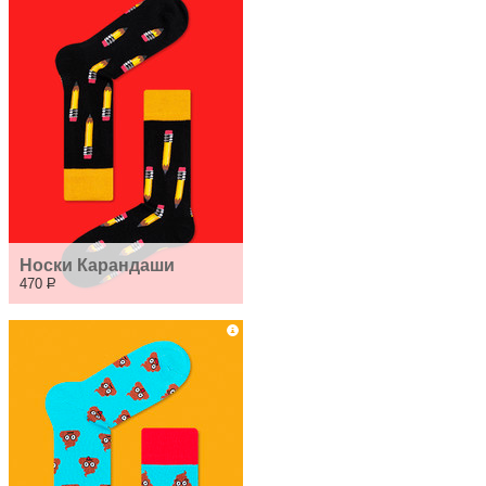
Носки Карандаши
470
Р