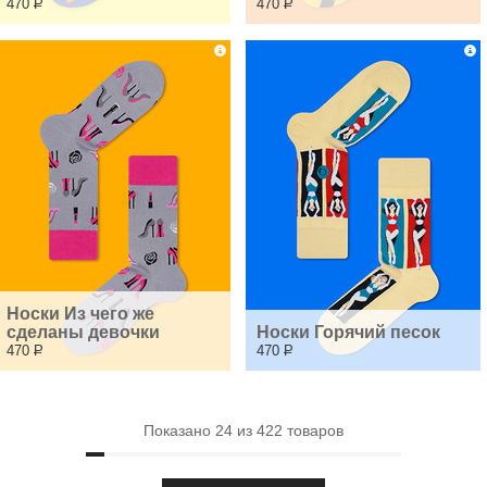
470
Р
470
Р
Носки Из чего же 
сделаны девочки
Носки Горячий песок
470
Р
470
Р
Показано
24
из
422
товаров