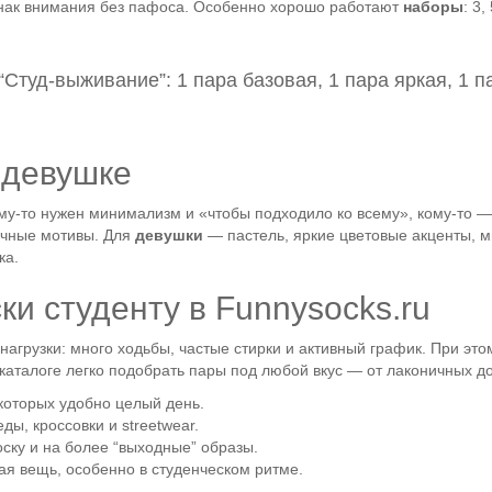
 знак внимания без пафоса. Особенно хорошо работают
наборы
: 3
Студ-выживание”: 1 пара базовая, 1 пара яркая, 1 
и девушке
Кому-то нужен минимализм и «чтобы подходило ко всему», кому-то
ичные мотивы. Для
девушки
— пастель, яркие цветовые акценты, 
ка.
ки студенту в Funnysocks.ru
грузки: много ходьбы, частые стирки и активный график. При этом
 каталоге легко подобрать пары под любой вкус — от лаконичных д
в которых удобно целый день.
еды, кроссовки и streetwear.
оску и на более “выходные” образы.
ная вещь, особенно в студенческом ритме.