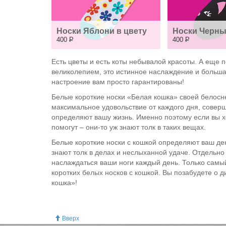
Носки Яблони в цвету
Носки Черны
400
Р
400
Р
Есть цветы и есть коты небывалой красоты. А еще 
великолепием, это истинное наслаждение и большая
настроение вам просто гарантированы!
Белые короткие носки «Белая кошка» своей белосн
максимальное удовольствие от каждого дня, сове
определяют вашу жизнь. Именно поэтому если вы х
помогут – они-то уж знают толк в таких вещах.
Белые короткие носки с кошкой определяют ваш ден
знают толк в делах и неслыханной удаче. Отдельно 
наслаждаться ваши ноги каждый день. Только самы
коротких белых носков с кошкой. Вы позабудете о 
кошка»!
Вверх