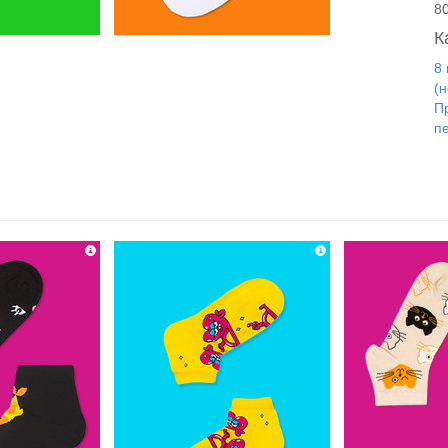
8
К
8
(
П
п