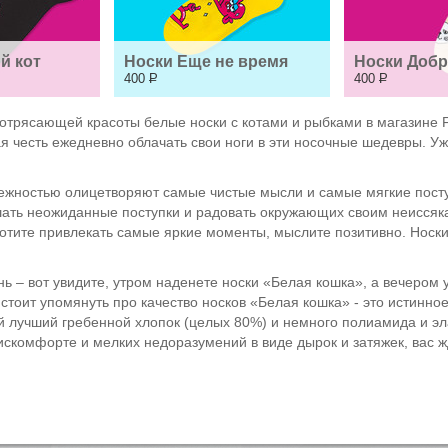
й кот
Носки Еще не время
Носки Добр
400
Р
400
Р
потрясающей красоты белые носки с котами и рыбками в магазине 
 честь ежедневно облачать свои ноги в эти носочные шедевры. Уж
ежностью олицетворяют самые чистые мысли и самые мягкие поступ
ршать неожиданные поступки и радовать окружающих своим неисс
отите привлекать самые яркие моменты, мыслите позитивно. Носки
ь – вот увидите, утром наденете носки «Белая кошка», а вечером у
стоит упомянуть про качество носков «Белая кошка» - это истинно
й лучший гребенной хлопок (целых 80%) и немного полиамида и эл
дискомфорте и мелких недоразумений в виде дырок и затяжек, вас 