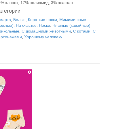
0% хлопок, 17% полиамид, 3% эластан
атегории
 марта
,
Белые
,
Короткие носки
,
Мимимишные
нежные)
,
На счастье
,
Носки
,
Няшные (кавайные)
,
рикольные
,
С домашними животными
,
С котами
,
С
ерсонажами
,
Хорошему человеку