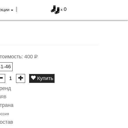
0
x
ЕКЦИИ
тоимость:
400
Р
41-46
Купить
ренд
NRB
трана
оссия
остав