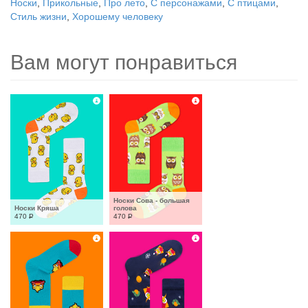
Носки
,
Прикольные
,
Про лето
,
С персонажами
,
С птицами
,
Стиль жизни
,
Хорошему человеку
Вам могут понравиться
Носки Сова - большая 
Носки Кряша
голова
470
Р
470
Р