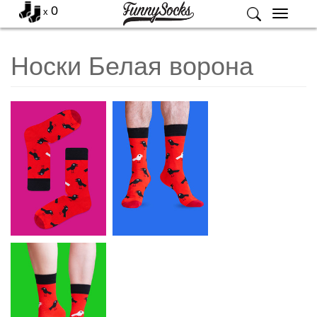
0
x
Меню
Носки Белая ворона