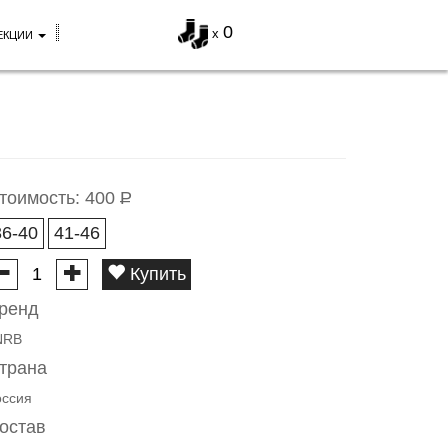
0
x
ЕКЦИИ
тоимость:
400
Р
36-40
41-46
Купить
ренд
NRB
трана
оссия
остав