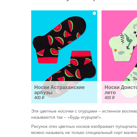
Носки Астраханские 
Носки Доисто
арбузы
лето
400
Р
400
Р
Эти цветные носочки с огурцами – истинное воспева
называются так – «Будь огурцом!».
Рисунок этих цветных носков изображает пупырчат
можно называть не только специальный сорт маленьк