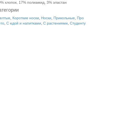
0% хлопок, 17% полиамид, 3% эластан
атегории
елтые
,
Короткие носки
,
Носки
,
Прикольные
,
Про
ето
,
С едой и напитками
,
С растениями
,
Студенту