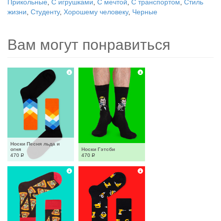
Прикольные
,
С игрушками
,
С мечтой
,
С транспортом
,
Стиль
жизни
,
Студенту
,
Хорошему человеку
,
Черные
Вам могут понравиться
Носки Песня льда и 
огня
Носки Гэтсби
470
Р
470
Р