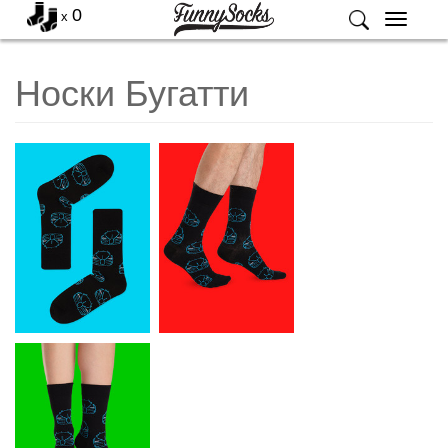
0
x
Меню
Носки Бугатти