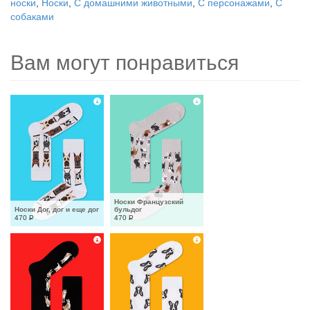
носки
,
Носки
,
С домашними животными
,
С персонажами
,
С
собаками
Вам могут понравиться
Носки Французский 
Носки Дог, дог и еще дог
бульдог
470
Р
470
Р