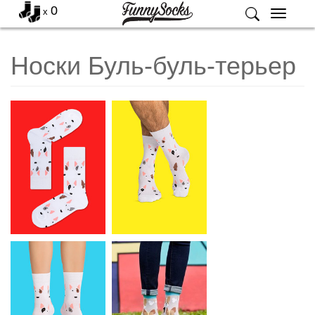
0
x
Меню
Носки Буль-буль-терьер