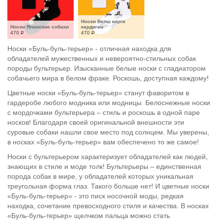
Носки Велш корги 
Носки Японские собаки
кардиган
470
Р
470
Р
Носки «Буль-буль-терьер» - отличная находка для
обладателей мужественных и невероятно-стильных собак
породы бультерьер. Изысканные белые носки с гладиатором
собачьего мира в белом фраке. Роскошь, доступная каждому!
Цветные носки «Буль-буль-терьер» станут фаворитом в
гардеробе любого модника или модницы. Белоснежные носки
с мордочками бультерьера – стиль и роскошь в одной паре
носков! Благодаря своей оригинальной внешности эти
суровые собаки нашли свое место под солнцем. Мы уверены,
в носках «Буль-буль-терьер» вам обеспечено то же самое!
Носки с бультерьером характеризует обладателей как людей,
знающих в стиле и моде толк! Бультерьеры – единственная
порода собак в мире, у обладателей которых уникальная
треугольная форма глаз. Такого больше нет! И цветные носки
«Буль-буль-терьер» - это писк носочной моды, редкая
находка, сочетание превосходного стиля и качества. В носках
«Буль-буль-терьер» щелчком пальца можно стать