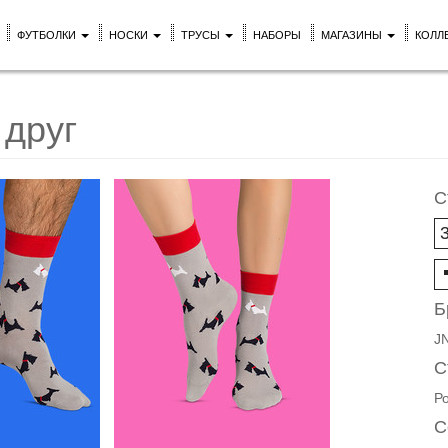
ФУТБОЛКИ
НОСКИ
ТРУСЫ
НАБОРЫ
МАГАЗИНЫ
КОЛЛ
 друг
С
Б
J
С
Р
С