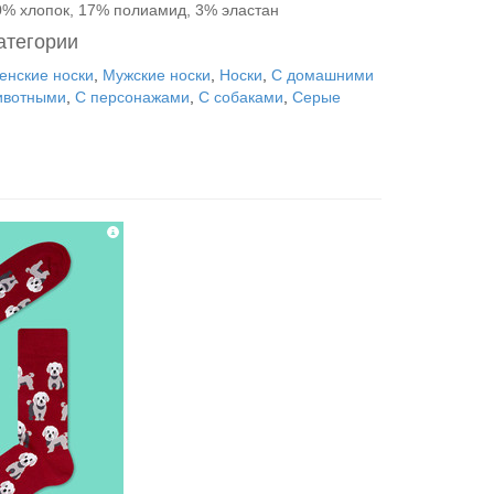
0% хлопок, 17% полиамид, 3% эластан
атегории
енские носки
,
Мужские носки
,
Носки
,
С домашними
ивотными
,
С персонажами
,
С собаками
,
Серые