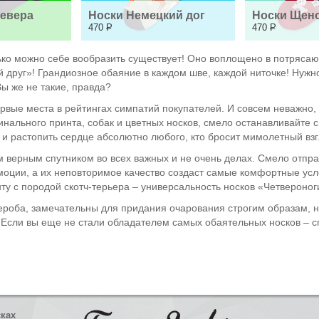
севера
Носки Немецкий дог
Носки Щено
470
Р
470
Р
ко можно себе вообразить существует! Оно воплощено в потрясаю
й друг»! Грандиозное обаяние в каждом шве, каждой ниточке! Нуж
Вы же не такие, правда?
рвые места в рейтингах симпатий покупателей. И совсем неважно,
ригинального принта, собак и цветных носков, смело останавливайте
 и растопить сердце абсолютно любого, кто бросит мимолетный взг
м верным спутником во всех важных и не очень делах. Смело отправ
моции, а их неповторимое качество создаст самые комфортные усло
у с породой скотч-терьера – универсальность носков «Четвероног
роба, замечательны для придания очарования строгим образам, н
. Если вы еще не стали обладателем самых обаятельных носков – 
сках