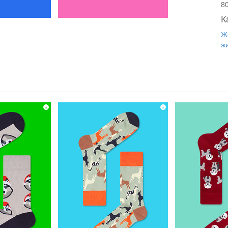
8
К
Ж
ж