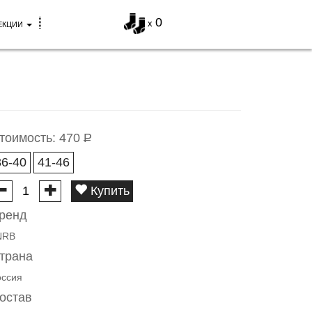
0
x
ЕКЦИИ
тоимость:
470
Р
36-40
41-46
Купить
ренд
NRB
трана
оссия
остав