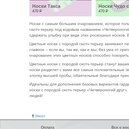
Носки Такса
Носки Чудо 
470
Р
470
Р
Носки с самым большим очарованием, которое толь
скотч-терьер под кодовым названием «Четвероноги
сдержать улыбку при виде этих роскошных носков. 
Цветные носки с породой скотч-терьер занимают пе
главное – если вы, так же, как и мы, без ума от о
очарование этих цветных носков способно покорить
Цветные носки с породой скотч-терьер станут ваши
носки разделят с вами все самые положительные э
хлопку высшей пробы, обаятельные благодаря принт
Идеальны для дополнения базовых вариантов гарде
носки с породой скотч-терьер «Четвероногий друг»
людей!
Вверх
Оплата
Все о но