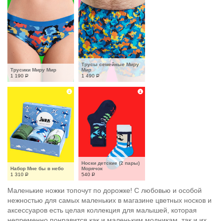
Трусы семейные Миру 
Трусики Миру Мир
Мир
1 190
Р
1 490
Р
Носки детские (2 пары) 
Набор Мне бы в небо
Морячок
1 310
Р
540
Р
Маленькие ножки топочут по дорожке! С любовью и особой
нежностью для самых маленьких в магазине цветных носков и
аксессуаров есть целая коллекция для малышей, которая
непременно понравится как и маленьким модникам, так и их