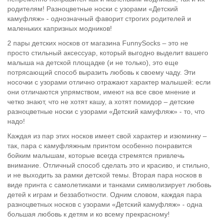
родителям! Разноцветные носки с узорами «Детский
камуфляж» - однозначный фаворит строгих родителей и
маленьких капризных модников!
2 пары детских носков от магазина FunnySocks – это не
просто стильный аксессуар, который выгодно выделит вашего
малыша на детской площадке (и не только), это еще
потрясающий способ выразить любовь к своему чаду. Эти
носочки с узорами отлично отражают характер малышей: если
они отличаются упрямством, имеют на все свое мнение и
четко знают, что не хотят кашу, а хотят помидор – детские
разноцветные носки с узорами «Детский камуфляж» - то, что
надо!
Каждая из пар этих носков имеет свой характер и изюминку –
так, пара с камуфляжным принтом особенно понравится
бойким малышам, которые всегда стремятся привлечь
внимание. Отличный способ сделать это и красиво, и стильно,
и не выходить за рамки детской темы. Вторая пара носков в
виде принта с самолетиками и танками символизирует любовь
детей к играм и беззаботности. Одним словом, каждая пара
разноцветных носков с узорами «Детский камуфляж» - одна
большая любовь к детям и ко всему прекрасному!