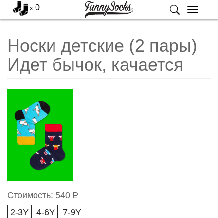
0
x
Меню
Носки детские (2 пары)
Идет бычок, качается
Стоимость:
540
Р
2-3Y
4-6Y
7-9Y