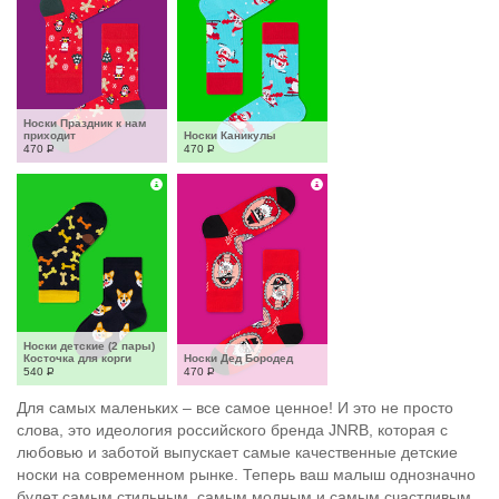
Носки Праздник к нам 
приходит
Носки Каникулы
470
Р
470
Р
Носки детские (2 пары) 
Косточка для корги
Носки Дед Бородед
540
Р
470
Р
Для самых маленьких – все самое ценное! И это не просто
слова, это идеология российского бренда JNRB, которая с
любовью и заботой выпускает самые качественные детские
носки на современном рынке. Теперь ваш малыш однозначно
будет самым стильным, самым модным и самым счастливым