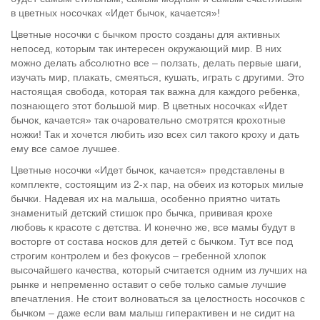
в цветных носочках «Идет бычок, качается»!
Цветные носочки с бычком просто созданы для активных
непосед, которым так интересен окружающий мир. В них
можно делать абсолютно все – ползать, делать первые шаги,
изучать мир, плакать, смеяться, кушать, играть с другими. Это
настоящая свобода, которая так важна для каждого ребенка,
познающего этот большой мир. В цветных носочках «Идет
бычок, качается» так очаровательно смотрятся крохотные
ножки! Так и хочется любить изо всех сил такого кроху и дать
ему все самое лучшее.
Цветные носочки «Идет бычок, качается» представлены в
комплекте, состоящим из 2-х пар, на обеих из которых милые
бычки. Надевая их на малыша, особенно приятно читать
знаменитый детский стишок про бычка, прививая крохе
любовь к красоте с детства. И конечно же, все мамы будут в
восторге от состава носков для детей с бычком. Тут все под
строгим контролем и без фокусов – гребенной хлопок
высочайшего качества, который считается одним из лучших на
рынке и непременно оставит о себе только самые лучшие
впечатления. Не стоит волноваться за целостность носочков с
бычком – даже если вам малыш гиперактивен и не сидит на