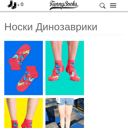
0
x
Меню
Носки Динозаврики