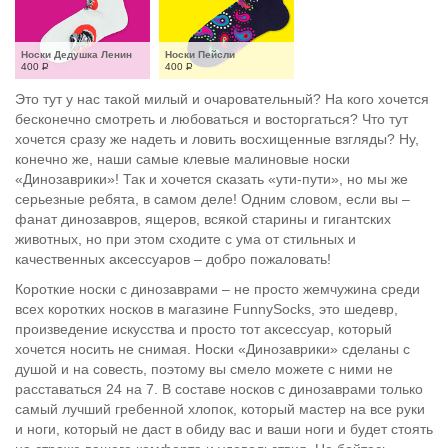
Носки Дедушка Ленин
Носки Пейсли
400
Р
400
Р
Это тут у нас такой милый и очаровательный? На кого хочется
бесконечно смотреть и любоваться и восторгаться? Что тут
хочется сразу же надеть и ловить восхищенные взгляды? Ну,
конечно же, наши самые клевые малиновые носки
«Динозаврики»! Так и хочется сказать «ути-пути», но мы же
серьезные ребята, в самом деле! Одним словом, если вы –
фанат динозавров, ящеров, всякой старины и гигантских
животных, но при этом сходите с ума от стильных и
качественных аксессуаров – добро пожаловать!
Короткие носки с динозаврами – не просто жемчужина среди
всех коротких носков в магазине FunnySocks, это шедевр,
произведение искусства и просто тот аксессуар, который
хочется носить не снимая. Носки «Динозаврики» сделаны с
душой и на совесть, поэтому вы смело можете с ними не
расставаться 24 на 7. В составе носков с динозаврами только
самый лучший гребенной хлопок, который мастер на все руки
и ноги, который не даст в обиду вас и ваши ноги и будет стоять