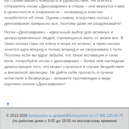
на страже вашего комфорта и удовольствия. Не бойтесь
отправлять носки «Динозаврики» в стирку – они вернутся к вам
в целостности и сохранности – полиамид и эластан
позаботятся об этом. Одним словом, в коротких носках с
динозаврами прекрасно все, поэтому даже не раздумывайте!
Носки «Динозаврики» - идеальный выбор для активных и
целеустремленных людей, стремящихся взять от жизни все. В
таких носках горы по плечу и море по колено, в таких носках
хочется идти вперед и только вперед и не сворачивать с пути.
Поэтому если вы вдруг забыли, что такое мотивация и сила
воли, попробуйте носки с динозаврами – более чем наглядная
демонстрация того, что может случиться в случае бездействия
и внезапной эволюции. Не дайте себе пропасть в пучине
антистиля и безвкусицы – возьмите противоядие в виде
коротких носков «Динозаврики»!
© 2013-2026
funnysocks.ru
giveme@funnysocks.ru
+7 495 120-30-70
(по рабочим дням с 9:00 до 18:00 по московскому времени)