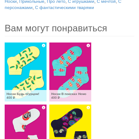
Носки
,
Прикольные
,
Про лето
,
С игрушками
,
С мечтой
,
С
персонажами
,
С фантастическими тварями
Вам могут понравиться
Носки Будь огурцом!
Носки В поисках Немо
400
Р
400
Р