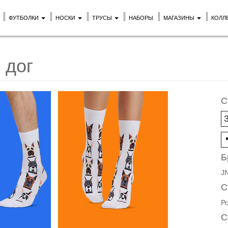
ФУТБОЛКИ
НОСКИ
ТРУСЫ
НАБОРЫ
МАГАЗИНЫ
КОЛЛ
 дог
С
Б
J
С
Р
С