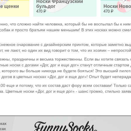
Носки Французский 
е щенки
бульдог
Носки Ново
470
Р
470
Р
нно, что сложно найти человека, который бы не воспылал бы к ни
м собак и просто братьям нашим меньшим! В этих носках можно сме
лоснежное очарование с дизайнерским принтом, которые заметно вы
ют, не лают, но один их вид говорит о том, что их хозяин – непрост
нежны, праздничны и весьма торжественны. Если вы хотите связать
ные носки с догами «Дог, дог и еще дог» станут отличным стартом
т, которого вы больше никогда не будете бояться! Это высший пило
догов в цветных носках «Дог, дог и еще дог»! Опыт будет непера
100 еще и потому, что их состав даст фору всем составам! Только
. Цветные носки «Дог, дог и еще дог» - шанс громко, стильно заяви
сках
сах