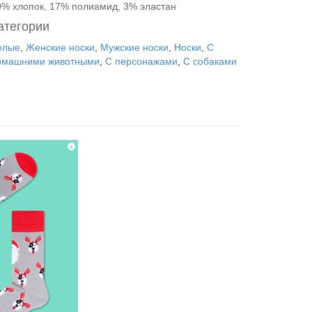
0% хлопок, 17% полиамид, 3% эластан
атегории
елые
,
Женские носки
,
Мужские носки
,
Носки
,
С
омашними животными
,
С персонажами
,
С собаками