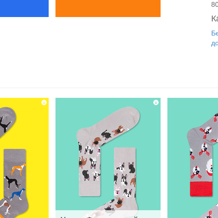
8
К
Б
д