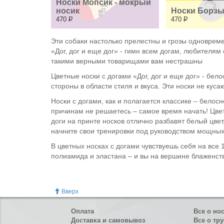
Носки Мопсик - мокрый 
носик
Носки Борзы
470
Р
470
Р
Эти собаки настолько прелестны и грозы одновреме
«Дог, дог и еще дог» - гимн всем догам, любителя
такими верными товарищами вам нестрашны
Цветные носки с догами «Дог, дог и еще дог» - бе
стороны в области стиля и вкуса. Эти носки не куса
Носки с догами, как и полагается классике – белос
причинам не решаетесь – самое время начать! Цвет
доги на принте носков отлично разбавят белый цве
начните свои тренировки под руководством мощных 
В цветных носках с догами чувствуешь себя на все 
полиамида и эластана – и вы на вершине блаженства
Вверх
Оплата
Все о но
Доставка и самовывоз
Все о тру