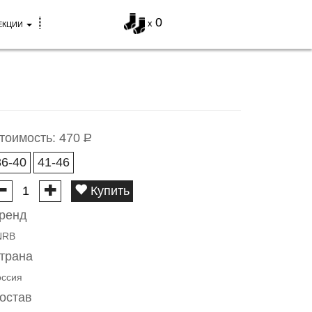
0
x
ЕКЦИИ
тоимость:
470
Р
36-40
41-46
Купить
ренд
NRB
трана
оссия
остав