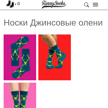
0
x
Меню
Носки Джинсовые олени