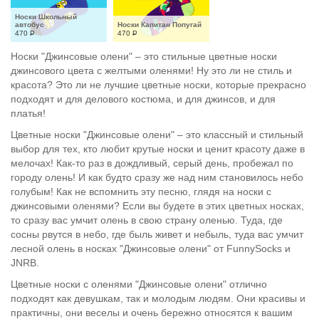
Носки Школьный 
автобус
Носки Капитан Попугай
470
Р
470
Р
Носки "Джинсовые олени" – это стильные цветные носки
джинсового цвета с желтыми оленями! Ну это ли не стиль и
красота? Это ли не лучшие цветные носки, которые прекрасно
подходят и для делового костюма, и для джинсов, и для
платья!
Цветные носки "Джинсовые олени" – это классный и стильный
выбор для тех, кто любит крутые носки и ценит красоту даже в
мелочах! Как-то раз в дождливый, серый день, пробежал по
городу олень! И как будто сразу же над ним становилось небо
голубым! Как не вспомнить эту песню, глядя на носки с
джинсовыми оленями? Если вы будете в этих цветных носках,
то сразу вас умчит олень в свою страну оленью. Туда, где
сосны рвутся в небо, где быль живет и небыль, туда вас умчит
лесной олень в носках "Джинсовые олени" от FunnySocks и
JNRB.
Цветные носки с оленями "Джинсовые олени" отлично
подходят как девушкам, так и молодым людям. Они красивы и
практичны, они веселы и очень бережно относятся к вашим