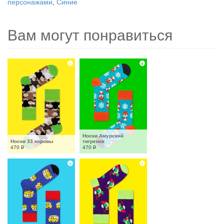
персонажами
,
Синие
Вам могут понравиться
Носки Амурский 
Носки 33 коровы
тигренок
470
Р
470
Р