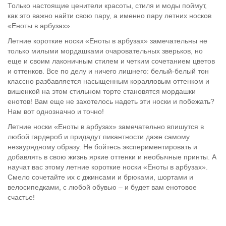
Только настоящие ценители красоты, стиля и моды поймут,
как это важно найти свою пару, а именно пару летних носков
«Еноты в арбузах».
Летние короткие носки «Еноты в арбузах» замечательны не
только милыми мордашками очаровательных зверьков, но
еще и своим лаконичным стилем и четким сочетанием цветов
и оттенков. Все по делу и ничего лишнего: белый-белый тон
классно разбавляется насыщенным коралловым оттенком и
вишенкой на этом стильном торте становятся мордашки
енотов! Вам еще не захотелось надеть эти носки и побежать?
Нам вот однозначно и точно!
Летние носки «Еноты в арбузах» замечательно впишутся в
любой гардероб и придадут пикантности даже самому
незаурядному образу. Не бойтесь экспериментировать и
добавлять в свою жизнь яркие оттенки и необычные принты. А
научат вас этому летние короткие носки «Еноты в арбузах».
Смело сочетайте их с джинсами и брюками, шортами и
велосипедками, с любой обувью – и будет вам енотовое
счастье!