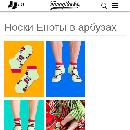
0
x
Меню
Носки Еноты в арбузах