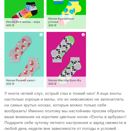
Носки Курортные 
Носки Вся жизнь - игра
уточки
400
Р
400
Р
Носки Рыжий хвост
Носки Мастер Кунг-Фу
400
Р
400
Р
У енота четкий слух, острый глаз и тонкий нюх! А еще еноты
настолько хороши и милы, что их невозможно не запечатлеть
на самых крутых носках, которые можно только себе
вообразить! Именно поэтому мы настойчиво просим обратить
ваше внимание на короткие цветные носки «Еноты в арбузах»!
Подарите себе чуточку летнего настроения и заряд свежести в
любой день недели вне зависимости от погоды и условий.