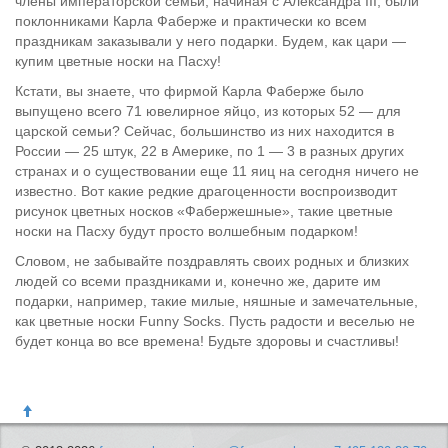
члены императорской семьи, начиная с Александра III, были
поклонниками Карла Фаберже и практически ко всем
праздникам заказывали у него подарки. Будем, как цари —
купим цветные носки на Пасху!
Кстати, вы знаете, что фирмой Карла Фаберже было
выпущено всего 71 ювелирное яйцо, из которых 52 — для
царской семьи? Сейчас, большинство из них находится в
России — 25 штук, 22 в Америке, по 1 — 3 в разных других
странах и о существовании еще 11 яиц на сегодня ничего не
известно. Вот какие редкие драгоценности воспроизводит
рисунок цветных носков «Фабержешные», такие цветные
носки на Пасху будут просто волшебным подарком!
Словом, не забывайте поздравлять своих родных и близких
людей со всеми праздниками и, конечно же, дарите им
подарки, например, такие милые, няшные и замечательные,
как цветные носки Funny Socks. Пусть радости и веселью не
будет конца во все времена! Будьте здоровы и счастливы!