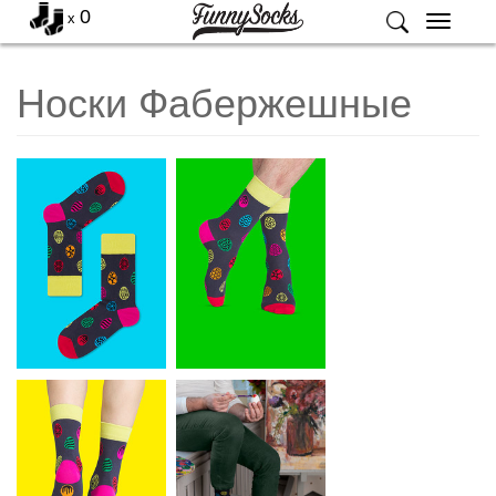
0
x
Меню
Носки Фабержешные