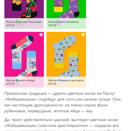
Носки Золотая Хохлома
Носки Свистопляска
470
Р
470
Р
Носки Вещая птица
Носки Нежные цыплята
470
Р
470
Р
Прекрасная традиция — дарить цветные носки на Пасху!
«Фабержешные» подойдут для этого как нельзя лучше. Они,
как настоящие драгоценности: на темно-сером фоне
рубиновые, изумрудные, золотые яйца — вау.
Да, принт действительно царский, выглядят цветные носки
«Фабержешные» поистине аристократично — недаром все