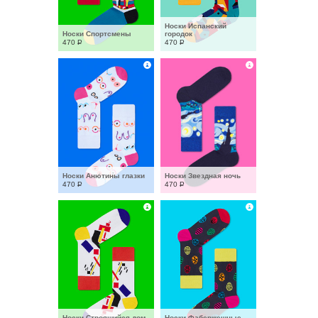
Носки Испанский 
Носки Спортсмены
городок
470
Р
470
Р
Носки Анютины глазки
Носки Звездная ночь
470
Р
470
Р
Носки Строящийся дом
Носки Фабержешные