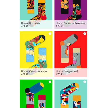
Носки Хохлома
Носки Золотая Хохлома
470
Р
470
Р
Носки Скоротечность
Носки Кандинский
470
Р
470
Р