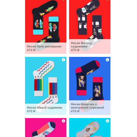
Носки Взгляд 
Носки Урок рисования
художника
470
Р
470
Р
Носки Кошечка с 
Носки Юный художник
жемчужной сережкой
470
Р
470
Р