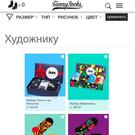
0
x
Меню
применить
РАЗМЕР
ТИП
РИСУНОК
ЦВЕТ
Художнику
Набор Что-то на 
богатом
Набор Живопись
1 310
Р
1 790
Р