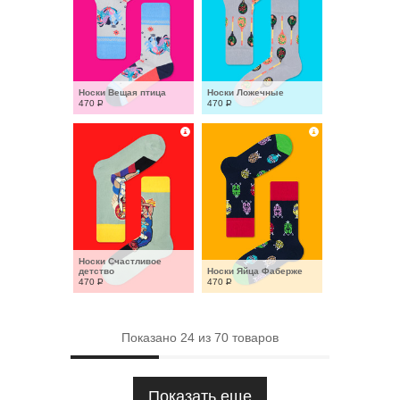
Носки Вещая птица
Носки Ложечные
470
Р
470
Р
Носки Счастливое 
детство
Носки Яйца Фаберже
470
Р
470
Р
Показано
24
из
70
товаров
Показать еще