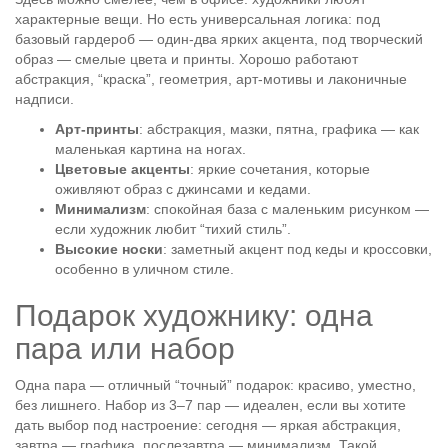
характерные вещи. Но есть универсальная логика: под
базовый гардероб — один-два ярких акцента, под творческий
образ — смелые цвета и принты. Хорошо работают
абстракция, “краска”, геометрия, арт-мотивы и лаконичные
надписи.
Арт-принты
: абстракция, мазки, пятна, графика — как
маленькая картина на ногах.
Цветовые акценты
: яркие сочетания, которые
оживляют образ с джинсами и кедами.
Минимализм
: спокойная база с маленьким рисунком —
если художник любит “тихий стиль”.
Высокие носки
: заметный акцент под кеды и кроссовки,
особенно в уличном стиле.
Подарок художнику: одна
пара или набор
Одна пара — отличный “точный” подарок: красиво, уместно,
без лишнего. Набор из 3–7 пар — идеален, если вы хотите
дать выбор под настроение: сегодня — яркая абстракция,
завтра — графика, послезавтра — минимализм. Такой