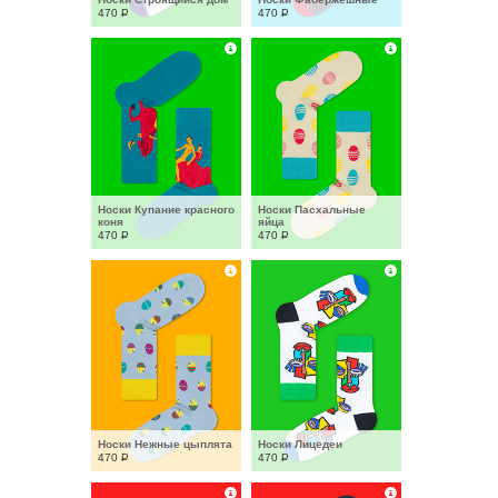
470
Р
470
Р
Носки Купание красного 
Носки Пасхальные 
коня
яйца
470
Р
470
Р
Носки Нежные цыплята
Носки Лицедеи
470
Р
470
Р