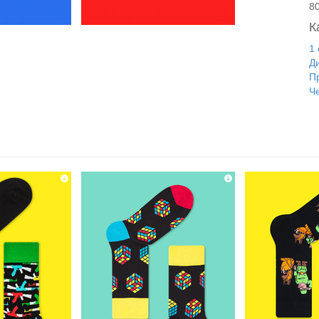
8
К
1
Д
П
Ч