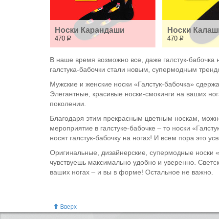
Носки Карандаши
Носки Калаш
470
Р
470
Р
В наше время возможно все, даже галстук-бабочка 
галстука-бабочки стали новым, супермодным тренд
Мужские и женские носки «Галстук-бабочка» сдержан
Элегантные, красивые носки-смокинги на ваших ногах
поколении.
Благодаря этим прекрасным цветным носкам, можно
мероприятие в галстуке-бабочке – то носки «Галсту
носят галстук-бабочку на ногах! И всем пора это усв
Оригинальные, дизайнерские, супермодные носки «Г
чувствуешь максимально удобно и уверенно. Светс
ваших ногах – и вы в форме! Остальное не важно.
Вверх