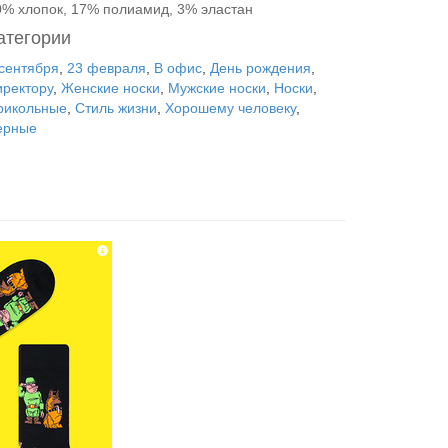
0% хлопок, 17% полиамид, 3% эластан
атегории
 сентября
,
23 февраля
,
В офис
,
День рождения
,
иректору
,
Женские носки
,
Мужские носки
,
Носки
,
рикольные
,
Стиль жизни
,
Хорошему человеку
,
ерные