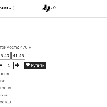
0
x
ЕКЦИИ
тоимость:
470
Р
36-40
41-46
Купить
ренд
NRB
трана
оссия
остав