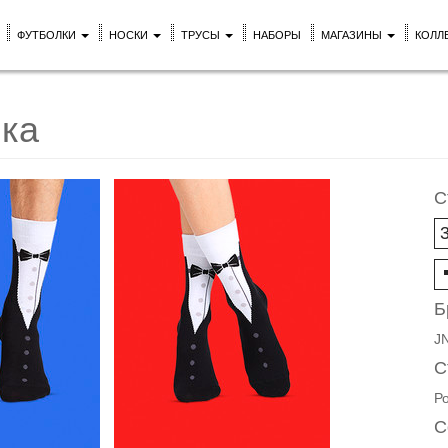
ФУТБОЛКИ
НОСКИ
ТРУСЫ
НАБОРЫ
МАГАЗИНЫ
КОЛЛ
чка
С
Б
J
С
Р
С