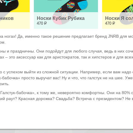
ников
Носки Кубик Рубика
Носки Я со
470
Р
470
Р
на ногах! Да, именно такое решение предлагает бренд JNRB для м
ом.
ы и праздничны. Они подойдут для любого случая, ведь в них соче
 – это аксессуар как для аристократов, так и хипстеров и для всех
 с успехом выйти из сложной ситуации. Например, если вам надо 
к-бабочка» просто выручат вас! Ну и что, что галстук не на шее.
оить.
алстук-бабочка», к тому же, невероятно комфортны. Они на 80% со
кий раут? Красная дорожка? Свадьба? Встреча с президентом? Не 