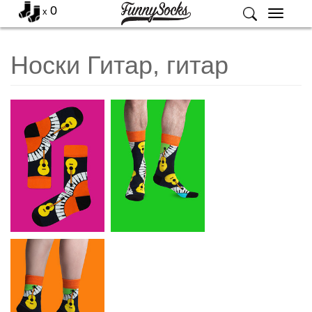
0
x
Меню
Носки Гитар, гитар