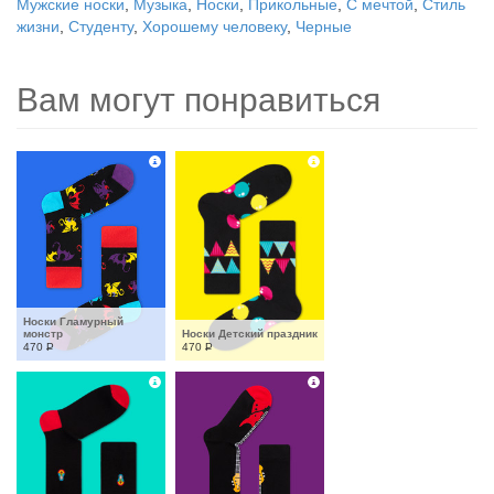
Мужские носки
,
Музыка
,
Носки
,
Прикольные
,
С мечтой
,
Стиль
жизни
,
Студенту
,
Хорошему человеку
,
Черные
Вам могут понравиться
Носки Гламурный 
монстр
Носки Детский праздник
470
Р
470
Р