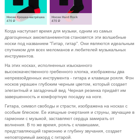
Носки Крошка-матрёшка
Носки Hard Rock
470
Р
470
Р
Когда наступает время для музыки, одним из самых
драгоценных аккомпанементов становятся эти волшебные
носки под названием "Гитар, гитар". Они являются идеальным
спутником для всех меломанов и любителей музыкальных
инструментов.
На этих носках, исполненных изысканного
высококачественного гребенного хлопка, изображены два
непревзойденных инструмента - гитара и клавиши рояля. Фон
носков украшен глубоким черным цветом, который создает
элегантный и загадочный вид. Черная резинка придаёт им
завершенность и комфортную посадку на ноге.
Гитара, символ свободы и страсти, изображена на носках с
особым блеском. Ее изящные очертания и струны, звучащие в
гармонии с музыкой, заставляют сердца замирать от
волнения. В то же время, рояль с клавишами,
представляющий гармонию и глубину звучания, создает
неповторимый аккорд с гитарой.