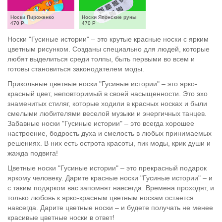
Носки Пироженко
Носки Японские руны
470
Р
470
Р
Носки "Гусиные истории" – это крутые красные носки с ярким
цветным рисунком. Созданы специально для людей, которые
любят выделиться среди толпы, быть первыми во всем и
готовы становиться законодателем моды.
Прикольные цветные носки "Гусиные истории" – это ярко-
красный цвет, неповторимый в своей насыщенности. Это эхо
знаменитых стиляг, которые ходили в красных носках и были
смелыми любителями веселой музыки и энергичных танцев.
Забавные носки "Гусиные истории" – это всегда хорошее
настроение, бодрость духа и смелость в любых принимаемых
решениях. В них есть острота красоты, пик моды, крик души и
жажда подвига!
Цветные носки "Гусиные истории" – это прекрасный подарок
яркому человеку. Дарите красные носки "Гусиные истории" – и
с таким подарком вас запомнят навсегда. Времена проходят, и
только любовь к ярко-красным цветным носкам остается
навсегда. Дарите цветные носки – и будете получать не менее
красивые цветные носки в ответ!