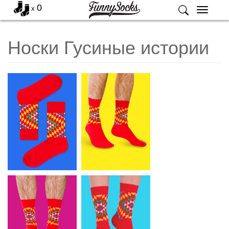
0
x
Меню
Носки Гусиные истории