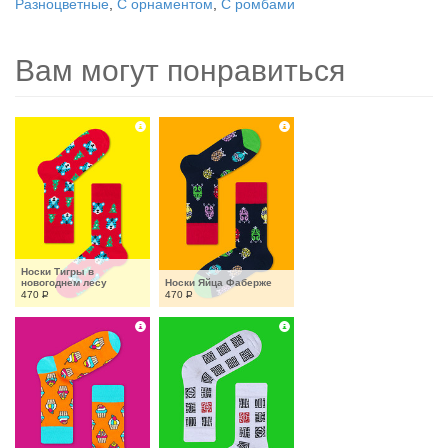
Разноцветные
,
С орнаментом
,
С ромбами
Вам могут понравиться
Носки Тигры в 
новогоднем лесу
Носки Яйца Фаберже
470
Р
470
Р