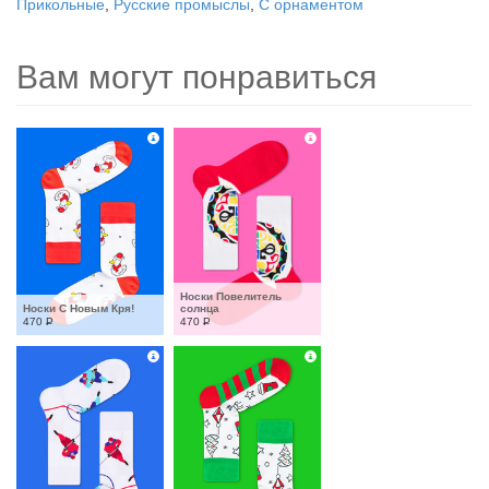
Прикольные
,
Русские промыслы
,
С орнаментом
Вам могут понравиться
Носки Повелитель 
Носки С Новым Кря!
солнца
470
Р
470
Р