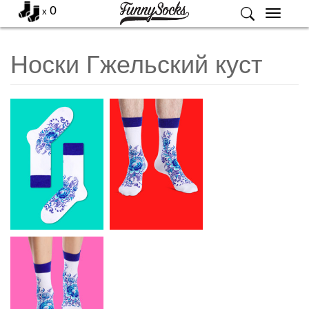
0
x
Меню
Носки Гжельский куст