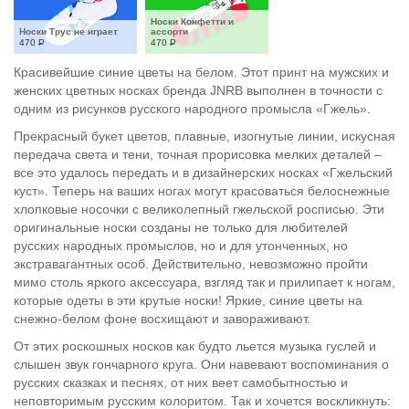
Носки Конфетти и 
Носки Трус не играет
ассорти
470
Р
470
Р
Красивейшие синие цветы на белом. Этот принт на мужских и
женских цветных носках бренда JNRB выполнен в точности с
одним из рисунков русского народного промысла «Гжель».
Прекрасный букет цветов, плавные, изогнутые линии, искусная
передача света и тени, точная прорисовка мелких деталей –
все это удалось передать и в дизайнерских носках «Гжельский
куст». Теперь на ваших ногах могут красоваться белоснежные
хлопковые носочки с великолепный гжельской росписью. Эти
оригинальные носки созданы не только для любителей
русских народных промыслов, но и для утонченных, но
экстравагантных особ. Действительно, невозможно пройти
мимо столь яркого аксессуара, взгляд так и прилипает к ногам,
которые одеты в эти крутые носки! Яркие, синие цветы на
снежно-белом фоне восхищают и завораживают.
От этих роскошных носков как будто льется музыка гуслей и
слышен звук гончарного круга. Они навевают воспоминания о
русских сказках и песнях, от них веет самобытностью и
неповторимым русским колоритом. Так и хочется воскликнуть: