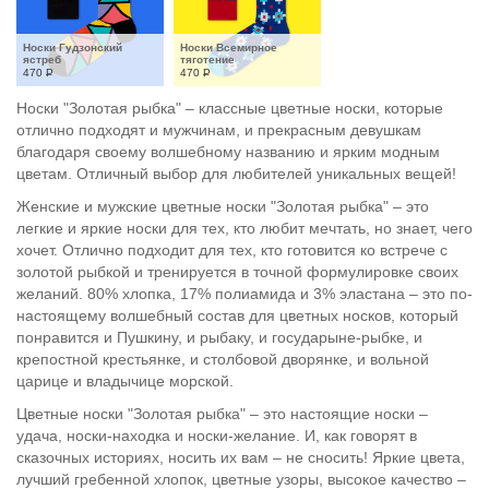
Носки Гудзонский 
Носки Всемирное 
ястреб
тяготение
470
Р
470
Р
Носки "Золотая рыбка" – классные цветные носки, которые
отлично подходят и мужчинам, и прекрасным девушкам
благодаря своему волшебному названию и ярким модным
цветам. Отличный выбор для любителей уникальных вещей!
Женские и мужские цветные носки "Золотая рыбка" – это
легкие и яркие носки для тех, кто любит мечтать, но знает, чего
хочет. Отлично подходит для тех, кто готовится ко встрече с
золотой рыбкой и тренируется в точной формулировке своих
желаний. 80% хлопка, 17% полиамида и 3% эластана – это по-
настоящему волшебный состав для цветных носков, который
понравится и Пушкину, и рыбаку, и государыне-рыбке, и
крепостной крестьянке, и столбовой дворянке, и вольной
царице и владычице морской.
Цветные носки "Золотая рыбка" – это настоящие носки –
удача, носки-находка и носки-желание. И, как говорят в
сказочных историях, носить их вам – не сносить! Яркие цвета,
лучший гребенной хлопок, цветные узоры, высокое качество –