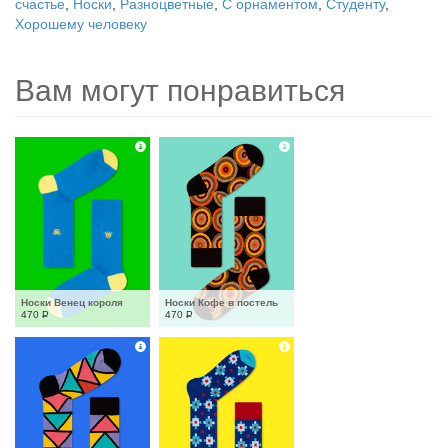
счастье
,
Носки
,
Разноцветные
,
С орнаментом
,
Студенту
,
Хорошему человеку
Вам могут понравиться
Носки Венец короля
Носки Кофе в постель
470
Р
470
Р