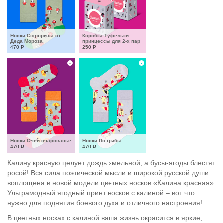
Носки Сюрпризы от 
Коробка Туфельки 
Деда Мороза
принцессы для 2-х пар
470
Р
250
Р
Носки Очей очарованье
Носки По грибы
470
Р
470
Р
Калину красную целует дождь хмельной, а бусы-ягоды блестят
росой! Вся сила поэтической мысли и широкой русской души
воплощена в новой модели цветных носков «Калина красная».
Ультрамодный ягодный принт носков с калиной – вот что
нужно для поднятия боевого духа и отличного настроения!
В цветных носках с калиной ваша жизнь окрасится в яркие,