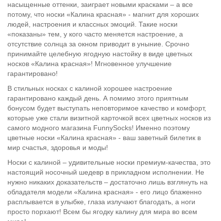
насыщенные оттенки, заиграет новыми красками – а все
потому, что носки «Калина красная» - магнит для хороших
людей, настроения и классных эмоций. Такие носки
«показаны» тем, у кого часто меняется настроение, а
отсутствие солнца за окном приводит в уныние. Срочно
принимайте целебную ягодную настойку в виде цветных
носков «Калина красная»! Мгновенное улучшение
гарантировано!
В стильных носках с калиной хорошее настроение
гарантировано каждый день. А помимо этого приятным
бонусом будет выступать неповторимое качество и комфорт,
которые уже стали визитной карточкой всех цветных носков из
самого модного магазина FunnySocks! Именно поэтому
цветные носки «Калина красная» - ваш заветный билетик в
мир счастья, здоровья и моды!
Носки с калиной – удивительные носки премиум-качества, это
настоящий носочный шедевр в прикладном исполнении. Не
нужно никаких доказательств – достаточно лишь взглянуть на
обладателя модели «Калина красная» - его лицо блаженно
расплывается в улыбке, глаза излучают благодать, а ноги
просто порхают! Всем бы ягодку калину для мира во всем