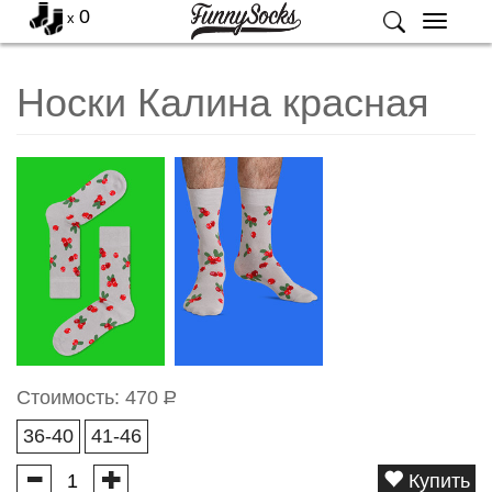
0
x
Меню
Носки Калина красная
Стоимость:
470
Р
36-40
41-46
Купить