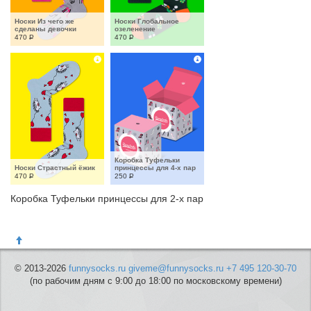
Носки Из чего же 
Носки Глобальное 
сделаны девочки
озеленение
470
Р
470
Р
Коробка Туфельки 
Носки Страстный ёжик
принцессы для 4-х пар
470
Р
250
Р
Коробка Туфельки принцессы для 2-х пар
© 2013-2026
funnysocks.ru
giveme@funnysocks.ru
+7 495 120-30-70
(по рабочим дням с 9:00 до 18:00 по московскому времени)