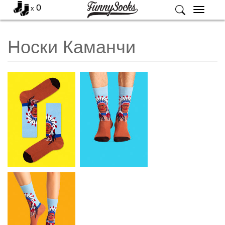
0
x
Меню
Носки Каманчи