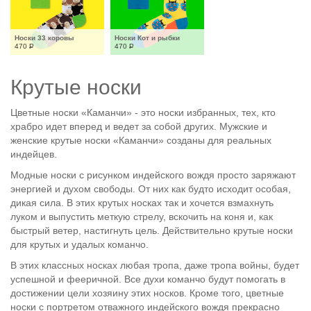
Носки 33 коровы
Носки Кот и рыбки
470
Р
470
Р
Крутые носки
Цветные носки «Каманчи» - это носки избранных, тех, кто
храбро идет вперед и ведет за собой других. Мужские и
женские крутые носки «Каманчи» созданы для реальных
индейцев.
Модные носки с рисунком индейского вождя просто заряжают
энергией и духом свободы. От них как будто исходит особая,
дикая сила. В этих крутых носках так и хочется взмахнуть
луком и выпустить меткую стрелу, вскочить на коня и, как
быстрый ветер, настигнуть цель. Действительно крутые носки
для крутых и удалых команчо.
В этих классных носках любая тропа, даже тропа войны, будет
успешной и фееричной. Все духи команчо будут помогать в
достижении цели хозяину этих носков. Кроме того, цветные
носки с портретом отважного индейского вождя прекрасно