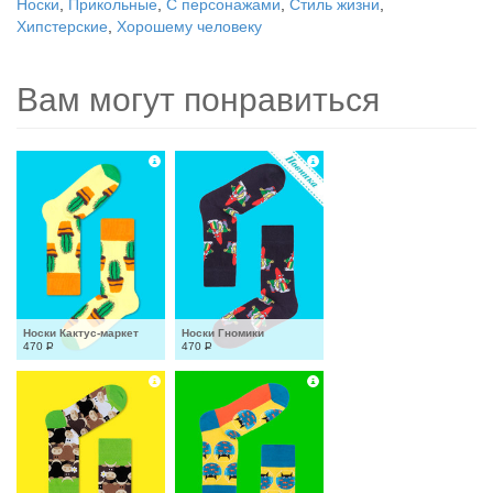
Носки
,
Прикольные
,
С персонажами
,
Стиль жизни
,
Хипстерские
,
Хорошему человеку
Вам могут понравиться
Носки Кактус-маркет
Носки Гномики
470
Р
470
Р