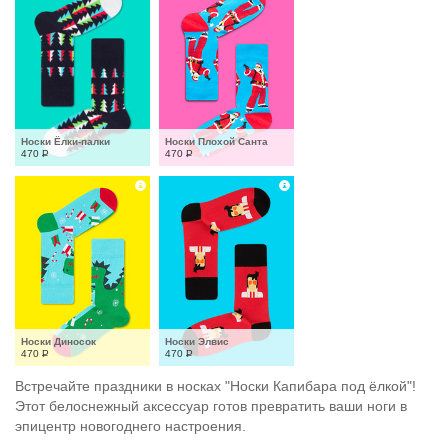
Носки Ёлки-палки
Носки Плохой Санта
470
Р
470
Р
Носки Диносок
Носки Элвис
470
Р
470
Р
Встречайте праздники в носках "Носки Капибара под ёлкой"!
Этот белоснежный аксессуар готов превратить ваши ноги в
эпицентр новогоднего настроения.