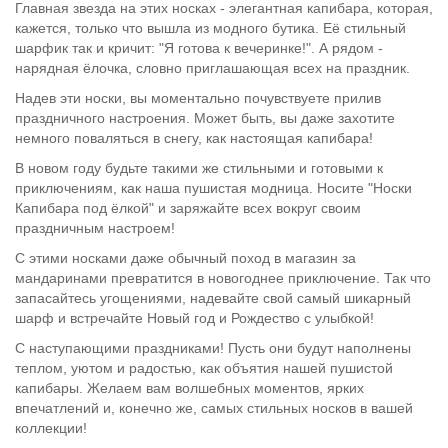
Главная звезда на этих носках - элегантная капибара, которая,
кажется, только что вышла из модного бутика. Её стильный
шарфик так и кричит: "Я готова к вечеринке!". А рядом -
нарядная ёлочка, словно приглашающая всех на праздник.
Надев эти носки, вы моментально почувствуете прилив
праздничного настроения. Может быть, вы даже захотите
немного поваляться в снегу, как настоящая капибара!
В новом году будьте такими же стильными и готовыми к
приключениям, как наша пушистая модница. Носите "Носки
Капибара под ёлкой" и заряжайте всех вокруг своим
праздничным настроем!
С этими носками даже обычный поход в магазин за
мандаринами превратится в новогоднее приключение. Так что
запасайтесь угощениями, надевайте свой самый шикарный
шарф и встречайте Новый год и Рождество с улыбкой!
С наступающими праздниками! Пусть они будут наполнены
теплом, уютом и радостью, как объятия нашей пушистой
капибары. Желаем вам волшебных моментов, ярких
впечатлений и, конечно же, самых стильных носков в вашей
коллекции!