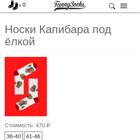
0
x
Меню
Носки Капибара под
ёлкой
Стоимость:
470
Р
36-40
41-46