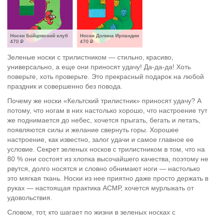
Носки Бойцовский клуб
Носки Долина Ирландии
470
Р
470
Р
Зеленые носки с трилистником — стильно, красиво,
универсально, а еще они приносят удачу! Да-да-да! Хоть
поверьте, хоть проверьте. Это прекрасный подарок на любой
праздник и совершенно без повода.
Почему же носки «Кельтский трилистник» приносят удачу? А
потому, что ногам в них настолько хорошо, что настроение тут
же поднимается до небес, хочется прыгать, бегать и летать,
появляются силы и желание свернуть горы. Хорошее
настроение, как известно, залог удачи и самое главное ее
условие. Секрет зеленых носков с трилистником в том, что на
80 % они состоят из хлопка высочайшего качества, поэтому не
рвутся, долго носятся и словно обнимают ноги — настолько
это мягкая ткань. Носки из нее приятно даже просто держать в
руках — настоящая практика АСМР, хочется мурлыкать от
удовольствия.
Словом, тот, кто шагает по жизни в зеленых носках с