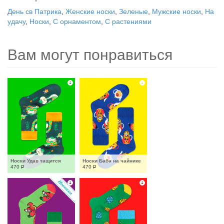
День св Патрика
,
Женские носки
,
Зеленые
,
Мужские носки
,
На
удачу
,
Носки
,
С орнаментом
,
С растениями
Вам могут понравиться
Носки Удав тащится
Носки Баба на чайнике
470
Р
470
Р