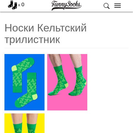
0
x
Меню
Носки Кельтский
трилистник