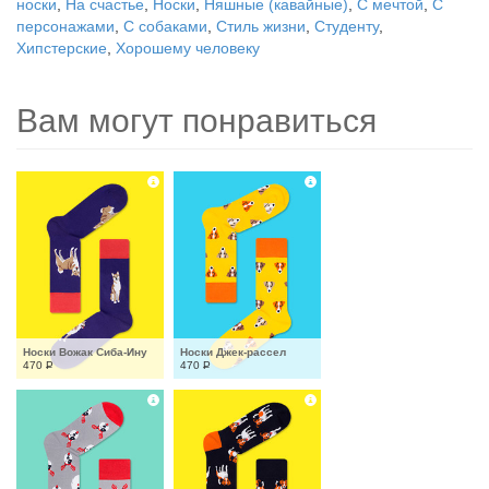
носки
,
На счастье
,
Носки
,
Няшные (кавайные)
,
С мечтой
,
С
персонажами
,
С собаками
,
Стиль жизни
,
Студенту
,
Хипстерские
,
Хорошему человеку
Вам могут понравиться
Носки Вожак Сиба-Ину
Носки Джек-рассел
470
Р
470
Р