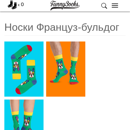
0
x
Меню
Носки Француз-бульдог