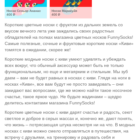
Носки Сеньор Ананас
Носки Маракуйя
400
Р
400
Р
Короткие цветные носки с фруктом из дальних земель со
вкусом вечного лета уже заждались своих радостных
обладателей на полках магазина цветных носков FunnySocks!
Самые полезные, сочные и фруктовые короткие носки «Киви»
томятся в ожидании, скорее же!
Короткие модные носки с киви умеют удивлять и убеждать
всех вокруг, что обычный аксессуар может быть не только
функциональным, но еще и мегаярким и стильным. Мы зуб
даем – вам не будет равных в носках с киви. Глядя на ноги в
носках «Киви», все вам будут не просто завидовать – они
закидают вас вопросами, где же можно найти такое носочное
счастье, такое яркое чудо. Не будьте жадинами – щедро
делитесь контактами магазина FunnySocks!
Короткие цветные носки с киви дарят счастье и радость, сеют
светлое и доброе в серых массах и, конечно же, дают понять,
что жизнь – потрясающая штука несмотря ни на что. В модных
носках с киви можно смело отправляться в путешествия, на
встречу с друзьями, на тренировку и радовать себя и