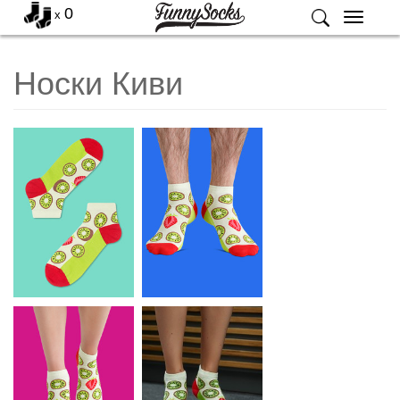
0
x
Меню
Носки Киви