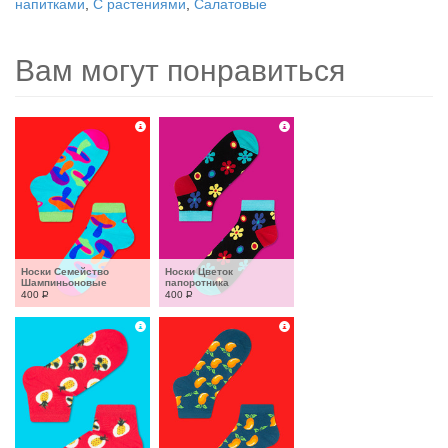
напитками
,
С растениями
,
Салатовые
Вам могут понравиться
Носки Семейство 
Носки Цветок 
Шампиньоновые
папоротника
400
Р
400
Р