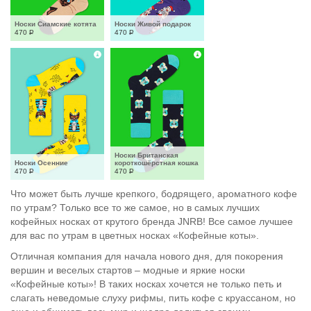
Носки Сиамские котята
Носки Живой подарок
470
Р
470
Р
Носки Британская 
Носки Осенние
короткошёрстная кошка
470
Р
470
Р
Что может быть лучше крепкого, бодрящего, ароматного кофе
по утрам? Только все то же самое, но в самых лучших
кофейных носках от крутого бренда JNRB! Все самое лучшее
для вас по утрам в цветных носках «Кофейные коты».
Отличная компания для начала нового дня, для покорения
вершин и веселых стартов – модные и яркие носки
«Кофейные коты»! В таких носках хочется не только петь и
слагать неведомые слуху рифмы, пить кофе с круассаном, но