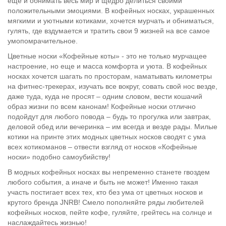
еще и обнимать весь мир и щедро делиться своими
положительными эмоциями. В кофейных носках, украшенных
мягкими и уютными котиками, хочется мурчать и обниматься,
гулять, где вздумается и тратить свои 9 жизней на все самое
умопомрачительное.
Цветные носки «Кофейные коты» - это не только мурчащее
настроение, но еще и масса комфорта и уюта. В кофейных
носках хочется шагать по просторам, наматывать километры
на фитнес-трекерах, изучать все вокруг, совать свой нос везде,
даже туда, куда не просят – одним словом, вести кошачий
образ жизни по всем канонам! Кофейные носки отлично
подойдут для любого повода – будь то прогулка или завтрак,
деловой обед или вечеринка – им всегда и везде рады. Милые
котики на принте этих модных цветных носков сводят с ума
всех котикоманов – отвести взгляд от носков «Кофейные
носки» подобно самоубийству!
В модных кофейных носках вы непременно станете гвоздем
любого события, а иначе и быть не может! Именно такая
участь постигает всех тех, кто без ума от цветных носков и
крутого бренда JNRB! Смело пополняйте ряды любителей
кофейных носков, пейте кофе, гуляйте, грейтесь на солнце и
наслаждайтесь жизнью!