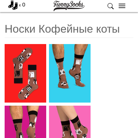
0
x
Меню
Носки Кофейные коты