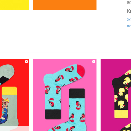
8
К
Ж
п