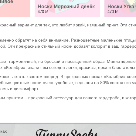
ивое 
Носки Морозный денёк
Носки Утка
470
Р
470
Р
красный вариант для тех, кто любит яркий, изящный принт. Эти ст
менно обратят на себя внимание. Разноцветные маленькие птицы 
ой. Эти прекрасные стильный носки добавят колорит в ваш гардеро
здают гармоничный, но броский и насыщенный образ. Миниатюрные
х «Колибри», значит, вы сегодня легки, красивы, ярки и блистатель
ожет летать хвостом вперед. В прекрасных носках «Колибри» хочетс
ебные цветные носки очень удобные, ведь они на 80% состоят из мяг
лость и дискомфорт.
ым принтом – прекрасный аксессуар для вашего гардероба, в кото
сках