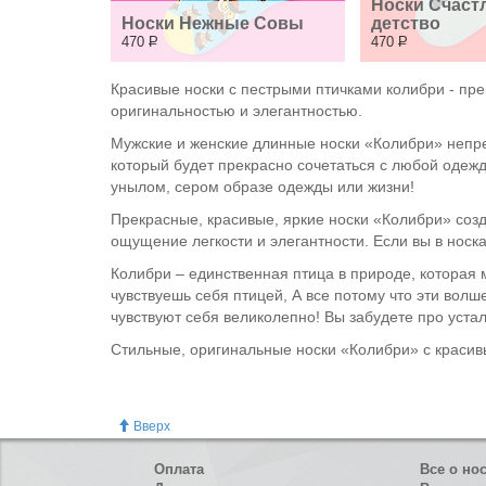
Носки Счастл
Носки Нежные Совы
детство
470
Р
470
Р
Красивые носки с пестрыми птичками колибри - пре
оригинальностью и элегантностью.
Мужские и женские длинные носки «Колибри» непре
который будет прекрасно сочетаться с любой одежд
унылом, сером образе одежды или жизни!
Прекрасные, красивые, яркие носки «Колибри» со
ощущение легкости и элегантности. Если вы в носка
Колибри – единственная птица в природе, которая м
чувствуешь себя птицей, А все потому что эти волш
чувствуют себя великолепно! Вы забудете про уста
Стильные, оригинальные носки «Колибри» с красив
Вверх
Оплата
Все о но