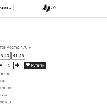
0
x
ЕКЦИИ
тоимость:
470
Р
36-40
41-46
Купить
ренд
NRB
трана
оссия
остав