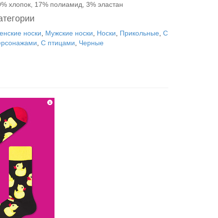
0% хлопок, 17% полиамид, 3% эластан
атегории
енские носки
,
Мужские носки
,
Носки
,
Прикольные
,
С
ерсонажами
,
С птицами
,
Черные