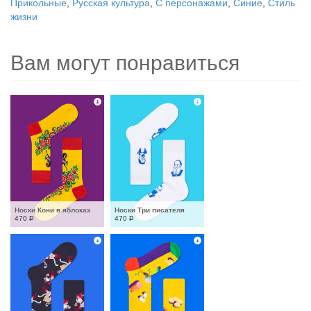
Прикольные
,
Русская культура
,
С персонажами
,
Синие
,
Стиль
жизни
Вам могут понравиться
Носки Кони в яблоках
Носки Три писателя
470
Р
470
Р