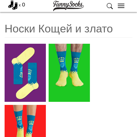
0
x
Меню
Носки Кощей и злато