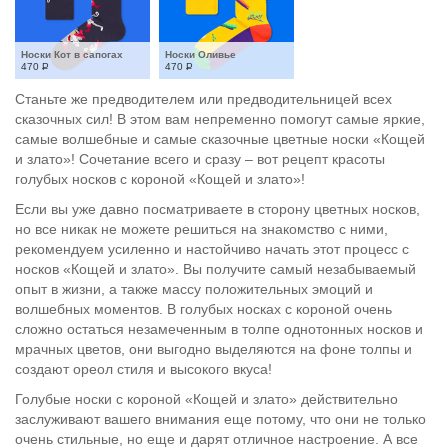
Носки Кот в сапогах
Носки Оливье
470
Р
470
Р
Станьте же предводителем или предводительницей всех
сказочных сил! В этом вам непременно помогут самые яркие,
самые волшебные и самые сказочные цветные носки «Кощей
и злато»! Сочетание всего и сразу – вот рецепт красоты
голубых носков с короной «Кощей и злато»!
Если вы уже давно посматриваете в сторону цветных носков,
но все никак не можете решиться на знакомство с ними,
рекомендуем усиленно и настойчиво начать этот процесс с
носков «Кощей и злато». Вы получите самый незабываемый
опыт в жизни, а также массу положительных эмоций и
волшебных моментов. В голубых носках с короной очень
сложно остаться незамеченным в толпе однотонных носков и
мрачных цветов, они выгодно выделяются на фоне толпы и
создают ореол стиля и высокого вкуса!
Голубые носки с короной «Кощей и злато» действительно
заслуживают вашего внимания еще потому, что они не только
очень стильные, но еще и дарят отличное настроение. А все