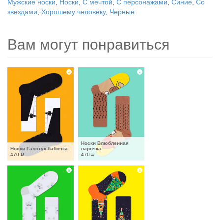
Мужские носки
,
Носки
,
С мечтой
,
С персонажами
,
Синие
,
Со
звездами
,
Хорошему человеку
,
Черные
Вам могут понравиться
Носки Влюбленная 
Носки Галстук-бабочка
парочка
470
Р
470
Р