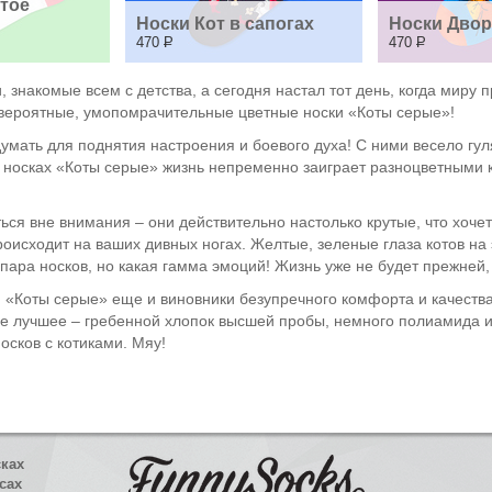
тое 
Носки Кот в сапогах
Носки Двор
470
Р
470
Р
хи, знакомые всем с детства, а сегодня настал тот день, когда миру
вероятные, умопомрачительные цветные носки «Коты серые»!
умать для поднятия настроения и боевого духа! С ними весело гуля
 носках «Коты серые» жизнь непременно заиграет разноцветными 
ся вне внимания – они действительно настолько крутые, что хочет
оисходит на ваших дивных ногах. Желтые, зеленые глаза котов на 
пара носков, но какая гамма эмоций! Жизнь уже не будет прежней,
«Коты серые» еще и виновники безупречного комфорта и качества. 
ое лучшее – гребенной хлопок высшей пробы, немного полиамида и
осков с котиками. Мяу!
сках
сах