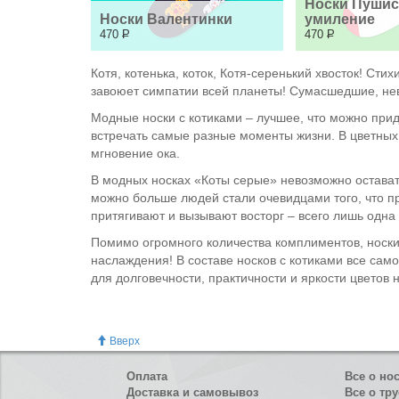
Носки Пушис
Носки Валентинки
умиление
470
Р
470
Р
Котя, котенька, коток, Котя-серенький хвосток! Сти
завоюет симпатии всей планеты! Сумасшедшие, не
Модные носки с котиками – лучшее, что можно прид
встречать самые разные моменты жизни. В цветных
мгновение ока.
В модных носках «Коты серые» невозможно оставать
можно больше людей стали очевидцами того, что пр
притягивают и вызывают восторг – всего лишь одна 
Помимо огромного количества комплиментов, носки 
наслаждения! В составе носков с котиками все сам
для долговечности, практичности и яркости цветов н
Вверх
Оплата
Все о но
Доставка и самовывоз
Все о тру