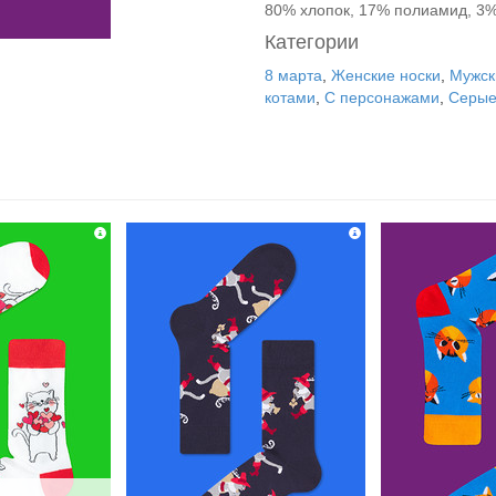
80% хлопок, 17% полиамид, 3%
Категории
8 марта
,
Женские носки
,
Мужск
котами
,
С персонажами
,
Серы