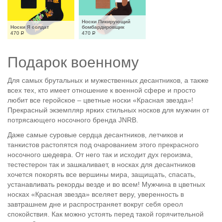
Носки Пикирующий 
Носки Я солдат
бомбардировщик
470
Р
470
Р
Подарок военному
Для самых брутальных и мужественных десантников, а также
всех тех, кто имеет отношение к военной сфере и просто
любит все геройское – цветные носки «Красная звезда»!
Прекрасный экземпляр ярких стильных носков для мужчин от
потрясающего носочного бренда JNRB.
Даже самые суровые сердца десантников, летчиков и
танкистов растопятся под очарованием этого прекрасного
носочного шедевра. От него так и исходит дух героизма,
тестестерон так и зашкаливает, в носках для десантников
хочется покорять все вершины мира, защищать, спасать,
устанавливать рекорды везде и во всем! Мужчина в цветных
носках «Красная звезда» вселяет веру, уверенность в
завтрашнем дне и распространяет вокруг себя ореол
спокойствия. Как можно устоять перед такой горячительной