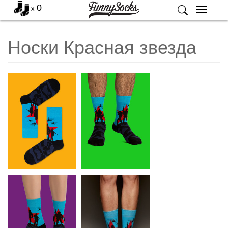
0
x
Меню
Носки Красная звезда