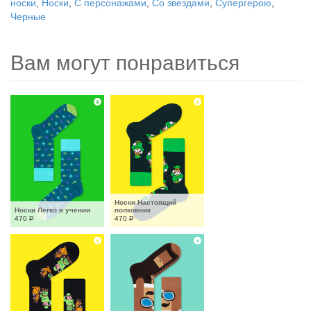
носки
,
Носки
,
С персонажами
,
Со звездами
,
Супергерою
,
Черные
Вам могут понравиться
Носки Настоящий 
Носки Легко в учении
полковник
470
Р
470
Р