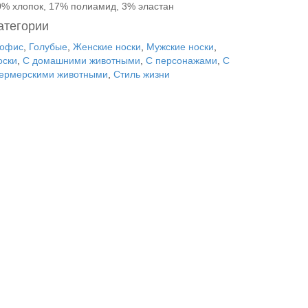
0% хлопок, 17% полиамид, 3% эластан
атегории
 офис
,
Голубые
,
Женские носки
,
Мужские носки
,
оски
,
С домашними животными
,
С персонажами
,
С
ермерскими животными
,
Стиль жизни