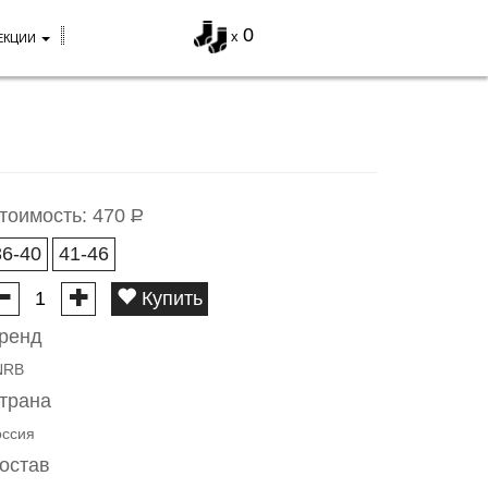
0
x
ЕКЦИИ
тоимость:
470
Р
36-40
41-46
Купить
ренд
NRB
трана
оссия
остав