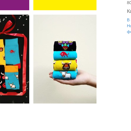
8
К
В
Н
ф