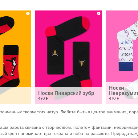
Носки 
Носки Январский зубр
Невразуми
470
Р
470
Р
тонченных творческих натур. Любите быть в центре внимания, по
 ваша работа связана с творчеством, полетом фантазии, неординар
вый фон напоминает цвет океана и неба на рассвете. Природа каж