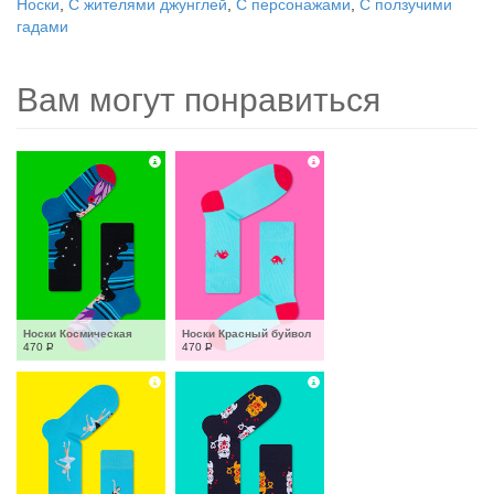
Носки
,
С жителями джунглей
,
С персонажами
,
С ползучими
гадами
Вам могут понравиться
Носки Космическая
Носки Красный буйвол
470
Р
470
Р