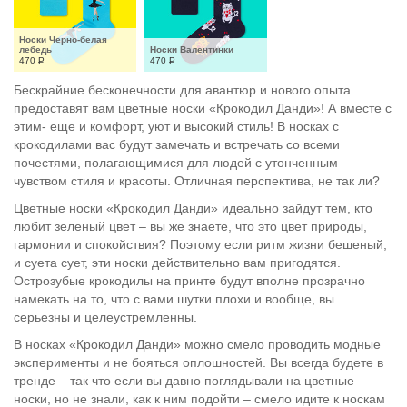
Носки Черно-белая 
лебедь
Носки Валентинки
470
Р
470
Р
Бескрайние бесконечности для авантюр и нового опыта
предоставят вам цветные носки «Крокодил Данди»! А вместе с
этим- еще и комфорт, уют и высокий стиль! В носках с
крокодилами вас будут замечать и встречать со всеми
почестями, полагающимися для людей с утонченным
чувством стиля и красоты. Отличная перспектива, не так ли?
Цветные носки «Крокодил Данди» идеально зайдут тем, кто
любит зеленый цвет – вы же знаете, что это цвет природы,
гармонии и спокойствия? Поэтому если ритм жизни бешеный,
и суета сует, эти носки действительно вам пригодятся.
Острозубые крокодилы на принте будут вполне прозрачно
намекать на то, что с вами шутки плохи и вообще, вы
серьезны и целеустремленны.
В носках «Крокодил Данди» можно смело проводить модные
эксперименты и не бояться оплошностей. Вы всегда будете в
тренде – так что если вы давно поглядывали на цветные
носки, но не знали, как к ним подойти – смело идите к носкам