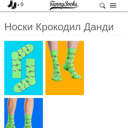
0
x
Меню
Носки Крокодил Данди