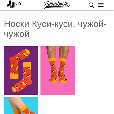
0
x
Меню
Носки Куси-куси, чужой-
чужой