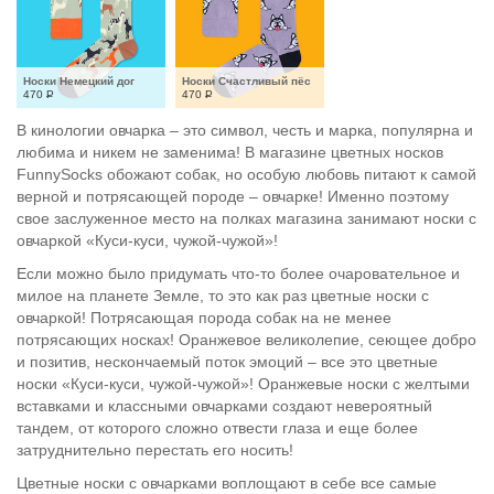
Носки Немецкий дог
Носки Счастливый пёс
470
Р
470
Р
В кинологии овчарка – это символ, честь и марка, популярна и
любима и никем не заменима! В магазине цветных носков
FunnySocks обожают собак, но особую любовь питают к самой
верной и потрясающей породе – овчарке! Именно поэтому
свое заслуженное место на полках магазина занимают носки с
овчаркой «Куси-куси, чужой-чужой»!
Если можно было придумать что-то более очаровательное и
милое на планете Земле, то это как раз цветные носки с
овчаркой! Потрясающая порода собак на не менее
потрясающих носках! Оранжевое великолепие, сеющее добро
и позитив, нескончаемый поток эмоций – все это цветные
носки «Куси-куси, чужой-чужой»! Оранжевые носки с желтыми
вставками и классными овчарками создают невероятный
тандем, от которого сложно отвести глаза и еще более
затруднительно перестать его носить!
Цветные носки с овчарками воплощают в себе все самые