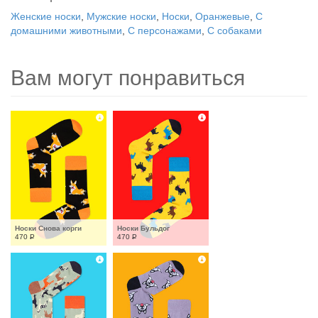
Женские носки
,
Мужские носки
,
Носки
,
Оранжевые
,
С
домашними животными
,
С персонажами
,
С собаками
Вам могут понравиться
Носки Снова корги
Носки Бульдог
470
Р
470
Р