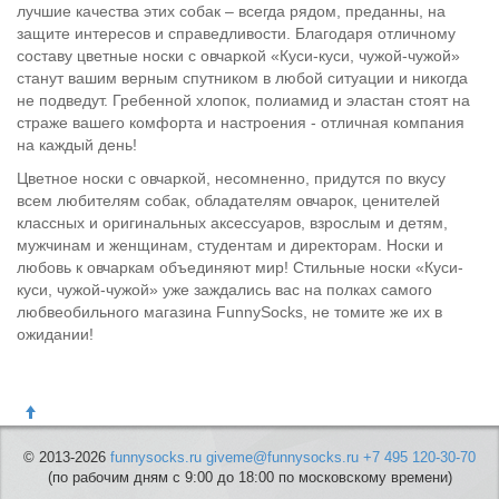
лучшие качества этих собак – всегда рядом, преданны, на
защите интересов и справедливости. Благодаря отличному
составу цветные носки с овчаркой «Куси-куси, чужой-чужой»
станут вашим верным спутником в любой ситуации и никогда
не подведут. Гребенной хлопок, полиамид и эластан стоят на
страже вашего комфорта и настроения - отличная компания
на каждый день!
Цветное носки с овчаркой, несомненно, придутся по вкусу
всем любителям собак, обладателям овчарок, ценителей
классных и оригинальных аксессуаров, взрослым и детям,
мужчинам и женщинам, студентам и директорам. Носки и
любовь к овчаркам объединяют мир! Стильные носки «Куси-
куси, чужой-чужой» уже заждались вас на полках самого
любвеобильного магазина FunnySocks, не томите же их в
ожидании!
© 2013-2026
funnysocks.ru
giveme@funnysocks.ru
+7 495 120-30-70
(по рабочим дням с 9:00 до 18:00 по московскому времени)