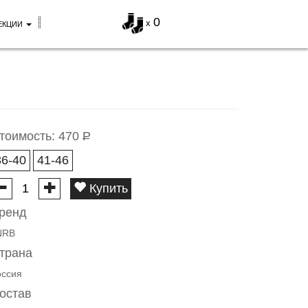
0
x
ЕКЦИИ
тоимость:
470
Р
36-40
41-46
Купить
ренд
NRB
трана
оссия
остав