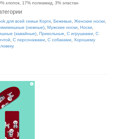
0% хлопок, 17% полиамид, 3% эластан
атегории
ook для всей семьи Корги
,
Бежевые
,
Женские носки
,
имимишные (нежные)
,
Мужские носки
,
Носки
,
яшные (кавайные)
,
Прикольные
,
С игрушками
,
С
ечтой
,
С персонажами
,
С собаками
,
Хорошему
еловеку