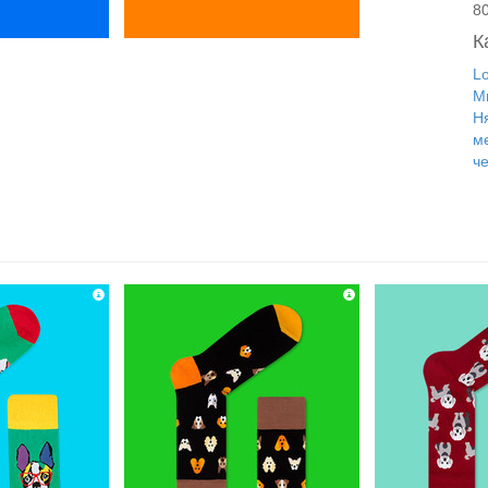
8
К
L
М
Н
м
ч