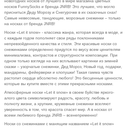
новогодних носков от лучшего в мире магазина цветных
носков FunnySocks и бренда JNRB! Это лучшее, что могло
присниться Деду Морозу и Снегурочке в их сказочных снах!
Самые невесомые, танцующие, морозные снежинки – только
на носках от бренда JNRB!
Носки «Let it snow» - классика жанра, которая всегда в моде, и
с каждым годом пополняет свои ряды поклонниками
непревзойденного качества и стиля. Эти красивые носки со
снежинками определенно придутся по вкусу всем ценителям
минимализма, контрастов и структурности композиции. При
одном только взгляде на них всплывают картинки из зимней
сказки – узорчатые снежинки, Дед Мороз, Новый год, подарки,
мандарины, фейерверки и хлопушки! Такая гамма чувств
растопит сердце абсолютно любого! Это бесценные ценности,
которые вы купите вместе с этими прекрасными носками.
Атмосферные носки «Let it snow» в своем буйстве яркого-
алого цвета символизируют радость, красоту, любовь и
полноту жизни, а хрупкие, кружевные снежинки вселяют
уверенность в том, что красота спасет мир. А в носках от
всеми любимого бренда JNRB – всенепременно!
Носки со снежинками с манящим названием «Let it snow»