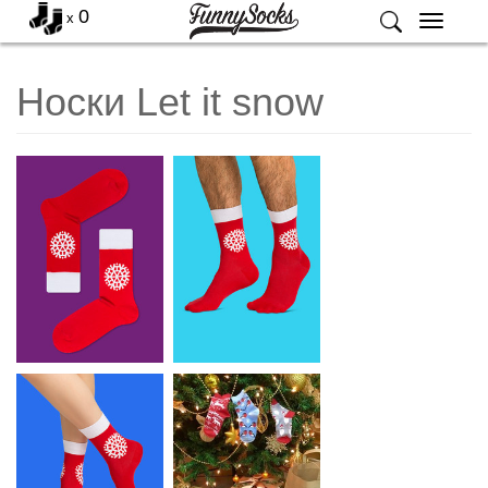
0
x
Меню
Носки Let it snow