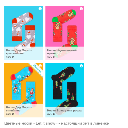
Носки Дед Мороз - 
Носки Недовольный 
красный нос
пряня
470
Р
470
Р
Носки Дед Мороз - 
синий нос
Носки В лесу она росла
470
Р
470
Р
Цветные носки «Let it snow» - настоящий хит в линейке