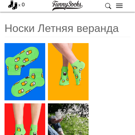
0
x
Меню
Носки Летняя веранда