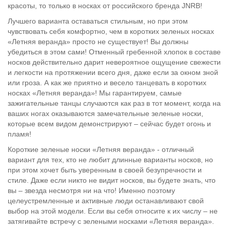
красоты, то только в носках от российского бренда JNRB!
Лучшего варианта оставаться стильным, но при этом
чувствовать себя комфортно, чем в коротких зеленых носках
«Летняя веранда» просто не существует! Вы должны
убедиться в этом сами! Отменный гребенной хлопок в составе
носков действительно дарит невероятное ощущение свежести
и легкости на протяжении всего дня, даже если за окном зной
или гроза. А как же приятно и весело танцевать в коротких
носках «Летняя веранда»! Мы гарантируем, самые
зажигательные танцы случаются как раз в тот момент, когда на
ваших ногах оказываются замечательные зеленые носки,
которые всем видом демонстрируют – сейчас будет огонь и
пламя!
Короткие зеленые носки «Летняя веранда» - отличный
вариант для тех, кто не любит длинные варианты носков, но
при этом хочет быть уверенным в своей безупречности и
стиле. Даже если никто не видит носков, вы будете знать, что
вы – звезда несмотря ни на что! Именно поэтому
целеустремленные и активные люди останавливают свой
выбор на этой модели. Если вы себя относите к их числу – не
затягивайте встречу с зелеными носками «Летняя веранда».