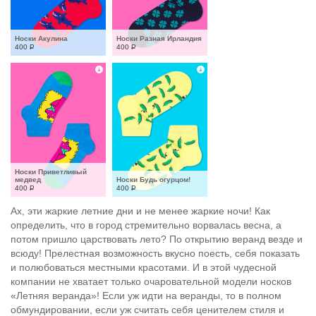
Носки Акулина
Носки Разная Ирландия
400
Р
400
Р
Носки Приветливый 
медвед
Носки Будь огурцом!
400
Р
400
Р
Ах, эти жаркие летние дни и не менее жаркие ночи! Как
определить, что в город стремительно ворвалась весна, а
потом пришло царствовать лето? По открытию веранд везде и
всюду! Прелестная возможность вкусно поесть, себя показать
и полюбоваться местными красотами. И в этой чудесной
компании не хватает только очаровательной модели носков
«Летняя веранда»! Если уж идти на веранды, то в полном
обмундировании, если уж считать себя ценителем стиля и