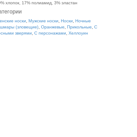
0% хлопок, 17% полиамид, 3% эластан
атегории
енские носки
,
Мужские носки
,
Носки
,
Ночные
ошмары (зловещие)
,
Оранжевые
,
Прикольные
,
С
есными зверями
,
С персонажами
,
Хеллоуин