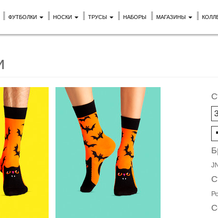
ФУТБОЛКИ
НОСКИ
ТРУСЫ
НАБОРЫ
МАГАЗИНЫ
КОЛЛ
и
С
Б
J
С
Р
С