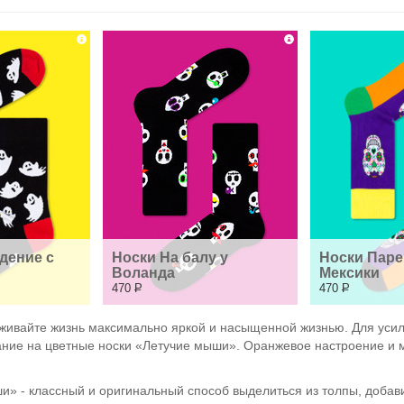
ение с 
Носки На балу у 
Носки Парен
Воланда
Мексики
470
Р
470
Р
живайте жизнь максимально яркой и насыщенной жизнью. Для усил
ние на цветные носки «Летучие мыши». Оранжевое настроение и ми
 - классный и оригинальный способ выделиться из толпы, добави