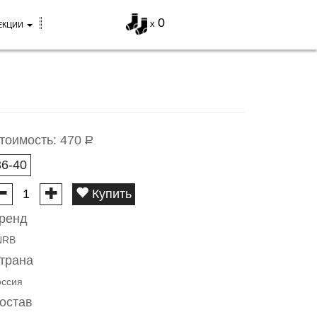
0
x
ЕКЦИИ
тоимость:
470
Р
36-40
Купить
ренд
NRB
трана
оссия
остав