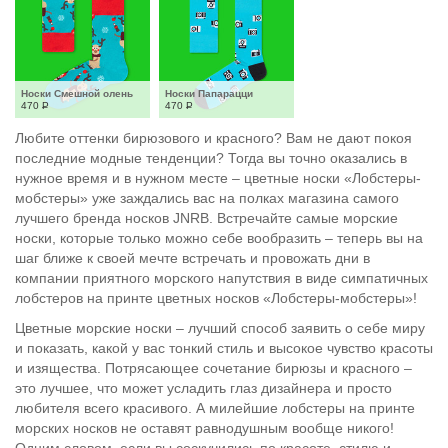
Носки Смешной олень
Носки Папарацци
470
Р
470
Р
Любите оттенки бирюзового и красного? Вам не дают покоя
последние модные тенденции? Тогда вы точно оказались в
нужное время и в нужном месте – цветные носки «Лобстеры-
мобстеры» уже заждались вас на полках магазина самого
лучшего бренда носков JNRB. Встречайте самые морские
носки, которые только можно себе вообразить – теперь вы на
шаг ближе к своей мечте встречать и провожать дни в
компании приятного морского напутствия в виде симпатичных
лобстеров на принте цветных носков «Лобстеры-мобстеры»!
Цветные морские носки – лучший способ заявить о себе миру
и показать, какой у вас тонкий стиль и высокое чувство красоты
и изящества. Потрясающее сочетание бирюзы и красного –
это лучшее, что может усладить глаз дизайнера и просто
любителя всего красивого. А милейшие лобстеры на принте
морских носков не оставят равнодушным вообще никого!