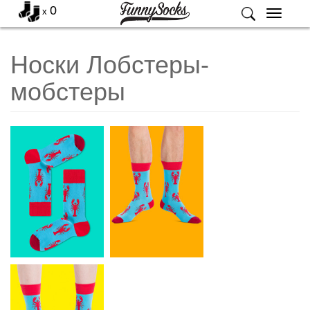
0
x
Меню
Носки Лобстеры-
мобстеры