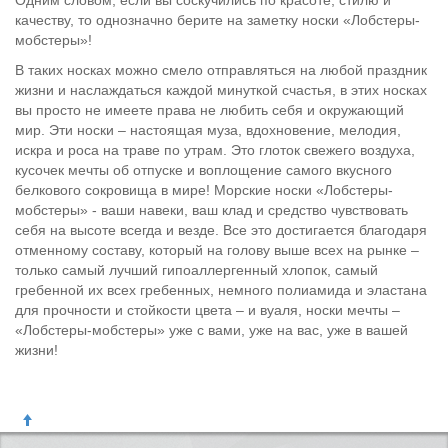
Одним словом, если вы соскучились по красоте, стилю и
качеству, то однозначно берите на заметку носки «Лобстеры-
мобстеры»!
В таких носках можно смело отправляться на любой праздник
жизни и наслаждаться каждой минуткой счастья, в этих носках
вы просто не имеете права не любить себя и окружающий
мир. Эти носки – настоящая муза, вдохновение, мелодия,
искра и роса на траве по утрам. Это глоток свежего воздуха,
кусочек мечты об отпуске и воплощение самого вкусного
белкового сокровища в мире! Морские носки «Лобстеры-
мобстеры» - ваши навеки, ваш клад и средство чувствовать
себя на высоте всегда и везде. Все это достигается благодаря
отменному составу, который на голову выше всех на рынке –
только самый лучший гипоаллергенный хлопок, самый
гребенной их всех гребенных, немного полиамида и эластана
для прочности и стойкости цвета – и вуаля, носки мечты –
«Лобстеры-мобстеры» уже с вами, уже на вас, уже в вашей
жизни!