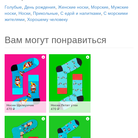
Голубые
,
День рождения
,
Женские носки
,
Морские
,
Мужские
носки
,
Носки
,
Прикольные
,
С едой и напитками
,
С морскими
жителями
,
Хорошему человеку
Вам могут понравиться
Носки Щелкунчик
Носки Летят утки
470
Р
470
Р