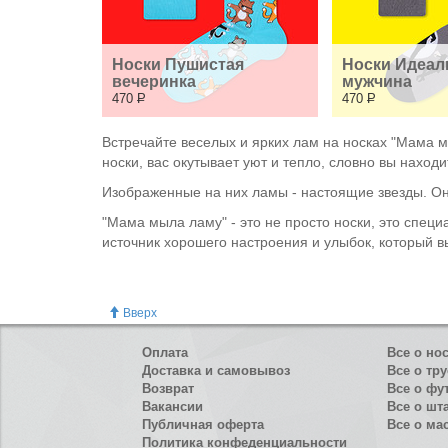
Носки Пушистая 
Носки Идеал
вечеринка
мужчина
470
Р
470
Р
Встречайте веселых и ярких лам на носках "Мама 
носки, вас окутывает уют и тепло, словно вы наход
Изображенные на них ламы - настоящие звезды. О
"Мама мыла ламу" - это не просто носки, это специ
источник хорошего настроения и улыбок, который в
Вверх
Оплата
Все о но
Доставка и самовывоз
Все о тру
Возврат
Все о фу
Вакансии
Все о шт
Публичная оферта
Все о ма
Политика конфеденциальности