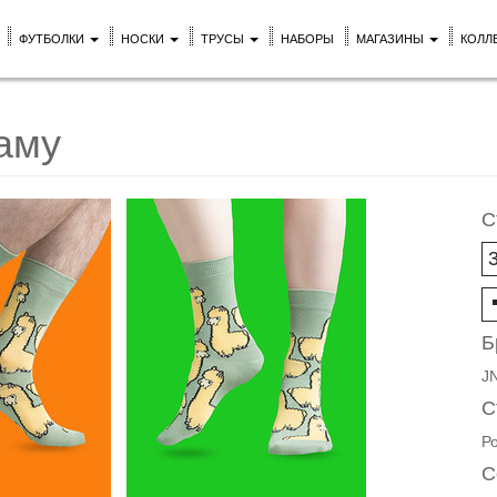
ФУТБОЛКИ
НОСКИ
ТРУСЫ
НАБОРЫ
МАГАЗИНЫ
КОЛЛ
аму
С
Б
J
С
Р
С