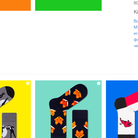
8
К
Во
М
и
ф
ч