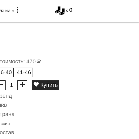
0
x
ЕКЦИИ
тоимость:
470
Р
36-40
41-46
Купить
ренд
NRB
трана
оссия
остав