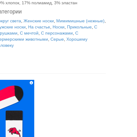
0% хлопок, 17% полиамид, 3% эластан
атегории
круг света
,
Женские носки
,
Мимимишные (нежные)
,
ужские носки
,
На счастье
,
Носки
,
Прикольные
,
С
грушками
,
С мечтой
,
С персонажами
,
С
ермерскими животными
,
Серые
,
Хорошему
еловеку