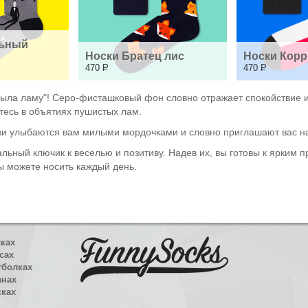
ьный 
Носки Братец лис
Носки Корр
470
Р
470
Р
мыла ламу"! Серо-фисташковый фон словно отражает спокойствие и 
итесь в объятиях пушистых лам.
ни улыбаются вам милыми мордочками и словно приглашают вас на
альный ключик к веселью и позитиву. Надев их, вы готовы к ярким 
ы можете носить каждый день.
сках
сах
тболках
анах
сках