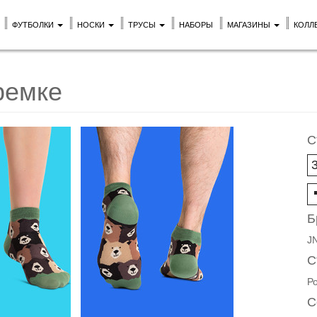
ФУТБОЛКИ
НОСКИ
ТРУСЫ
НАБОРЫ
МАГАЗИНЫ
КОЛЛ
ремке
С
Б
J
С
Р
С