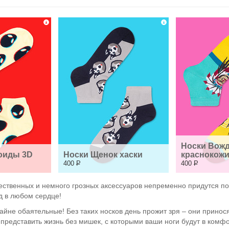
Носки Вожд
оиды 3D
Носки Щенок хаски
краснокож
400
Р
400
Р
ственных и немного грозных аксессуаров непременно придутся по 
д в любом сердце!
айне обаятельные! Без таких носков день прожит зря – они принос
редставить жизнь без мишек, с которыми ваши ноги будут в комфо