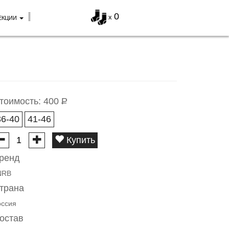
0
x
ЕКЦИИ
тоимость:
400
Р
36-40
41-46
Купить
ренд
NRB
трана
оссия
остав