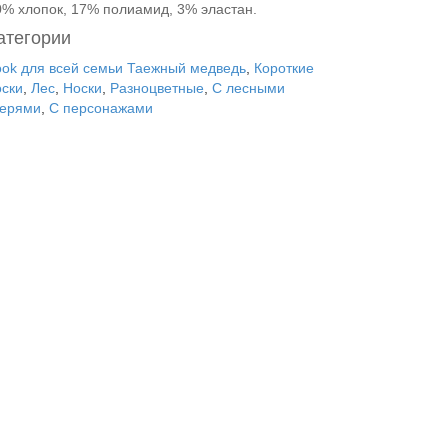
0% хлопок, 17% полиамид, 3% эластан.
атегории
ook для всей семьи Таежный медведь
,
Короткие
оски
,
Лес
,
Носки
,
Разноцветные
,
С лесными
верями
,
С персонажами