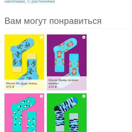
напитками
,
С растениями
Вам могут понравиться
Носки Мамы всякие 
Носки На дуде игрец
важны
470
Р
470
Р