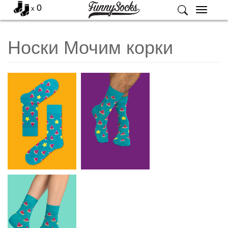
0
x
Меню
Носки Мочим корки