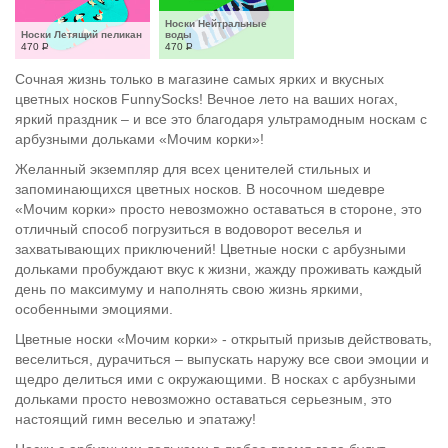
Носки Нейтральные 
Носки Летящий пеликан
воды
470
Р
470
Р
Сочная жизнь только в магазине самых ярких и вкусных
цветных носков FunnySocks! Вечное лето на ваших ногах,
яркий праздник – и все это благодаря ультрамодным носкам с
арбузными дольками «Мочим корки»!
Желанный экземпляр для всех ценителей стильных и
запоминающихся цветных носков. В носочном шедевре
«Мочим корки» просто невозможно оставаться в стороне, это
отличный способ погрузиться в водоворот веселья и
захватывающих приключений! Цветные носки с арбузными
дольками пробуждают вкус к жизни, жажду проживать каждый
день по максимуму и наполнять свою жизнь яркими,
особенными эмоциями.
Цветные носки «Мочим корки» - открытый призыв действовать,
веселиться, дурачиться – выпускать наружу все свои эмоции и
щедро делиться ими с окружающими. В носках с арбузными
дольками просто невозможно оставаться серьезным, это
настоящий гимн веселью и эпатажу!