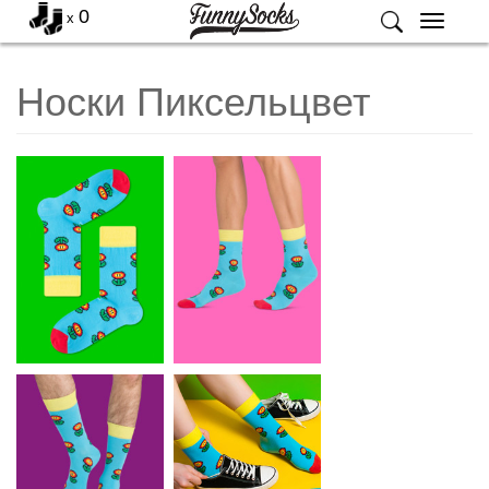
0
x
Меню
Носки Пиксельцвет