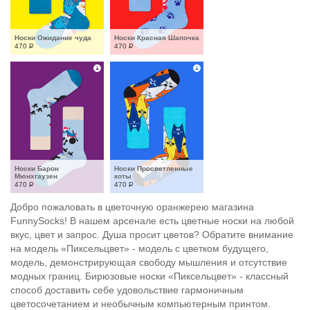
Носки Ожидание чуда
Носки Красная Шапочка
470
Р
470
Р
Носки Барон 
Носки Просветленные 
Мюнхгаузен
коты
470
Р
470
Р
Добро пожаловать в цветочную оранжерею магазина
FunnySocks! В нашем арсенале есть цветные носки на любой
вкус, цвет и запрос. Душа просит цветов? Обратите внимание
на модель «Пиксельцвет» - модель с цветком будущего,
модель, демонстрирующая свободу мышления и отсутствие
модных границ. Бирюзовые носки «Пиксельцвет» - классный
способ доставить себе удовольствие гармоничным
цветосочетанием и необычным компьютерным принтом.