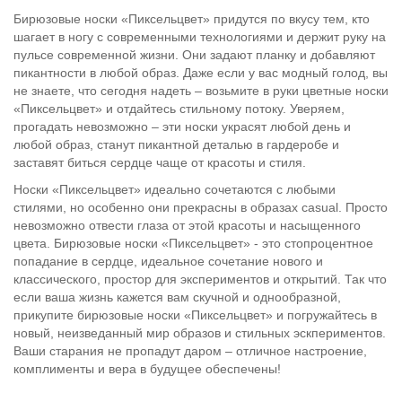
Бирюзовые носки «Пиксельцвет» придутся по вкусу тем, кто
шагает в ногу с современными технологиями и держит руку на
пульсе современной жизни. Они задают планку и добавляют
пикантности в любой образ. Даже если у вас модный голод, вы
не знаете, что сегодня надеть – возьмите в руки цветные носки
«Пиксельцвет» и отдайтесь стильному потоку. Уверяем,
прогадать невозможно – эти носки украсят любой день и
любой образ, станут пикантной деталью в гардеробе и
заставят биться сердце чаще от красоты и стиля.
Носки «Пиксельцвет» идеально сочетаются с любыми
стилями, но особенно они прекрасны в образах casual. Просто
невозможно отвести глаза от этой красоты и насыщенного
цвета. Бирюзовые носки «Пиксельцвет» - это стопроцентное
попадание в сердце, идеальное сочетание нового и
классического, простор для экспериментов и открытий. Так что
если ваша жизнь кажется вам скучной и однообразной,
прикупите бирюзовые носки «Пиксельцвет» и погружайтесь в
новый, неизведанный мир образов и стильных эскпериментов.
Ваши старания не пропадут даром – отличное настроение,
комплименты и вера в будущее обеспечены!