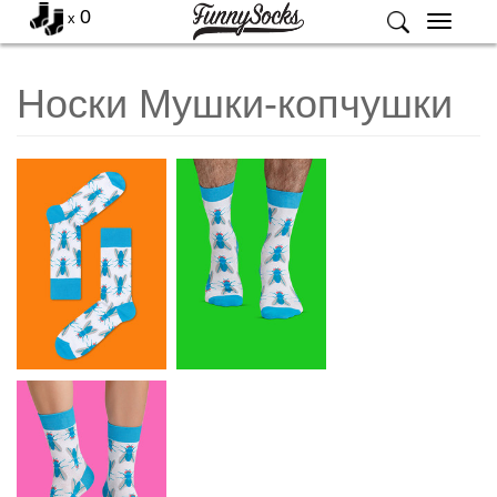
0
x
Меню
Носки Мушки-копчушки