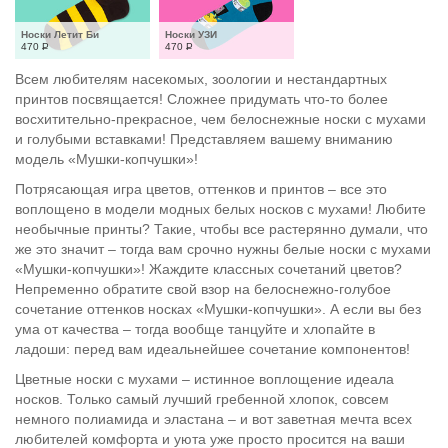
Носки Летит Би
Носки УЗИ
470
Р
470
Р
Всем любителям насекомых, зоологии и нестандартных
принтов посвящается! Сложнее придумать что-то более
восхитительно-прекрасное, чем белоснежные носки с мухами
и голубыми вставками! Представляем вашему вниманию
модель «Мушки-копчушки»!
Потрясающая игра цветов, оттенков и принтов – все это
воплощено в модели модных белых носков с мухами! Любите
необычные принты? Такие, чтобы все растерянно думали, что
же это значит – тогда вам срочно нужны белые носки с мухами
«Мушки-копчушки»! Жаждите классных сочетаний цветов?
Непременно обратите свой взор на белоснежно-голубое
сочетание оттенков носках «Мушки-копчушки». А если вы без
ума от качества – тогда вообще танцуйте и хлопайте в
ладоши: перед вам идеальнейшее сочетание компонентов!
Цветные носки с мухами – истинное воплощение идеала
носков. Только самый лучший гребенной хлопок, совсем
немного полиамида и эластана – и вот заветная мечта всех
любителей комфорта и уюта уже просто просится на ваши