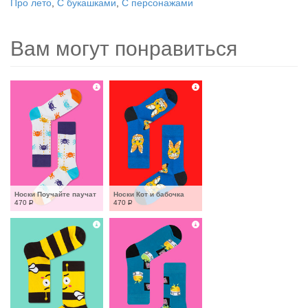
Про лето
,
С букашками
,
С персонажами
Вам могут понравиться
Носки Поучайте паучат
Носки Кот и бабочка
470
Р
470
Р