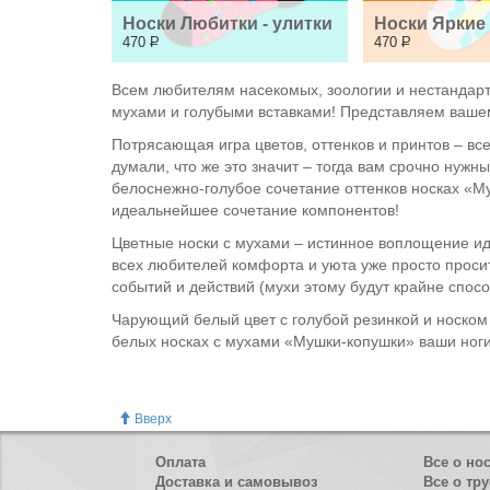
Носки Любитки - улитки
Носки Яркие
470
Р
470
Р
Всем любителям насекомых, зоологии и нестандарт
мухами и голубыми вставками! Представляем ваш
Потрясающая игра цветов, оттенков и принтов – в
думали, что же это значит – тогда вам срочно нуж
белоснежно-голубое сочетание оттенков носках «Му
идеальнейшее сочетание компонентов!
Цветные носки с мухами – истинное воплощение ид
всех любителей комфорта и уюта уже просто просит
событий и действий (мухи этому будут крайне спосо
Чарующий белый цвет с голубой резинкой и носко
белых носках с мухами «Мушки-копушки» ваши ноги 
Вверх
Оплата
Все о но
Доставка и самовывоз
Все о тру