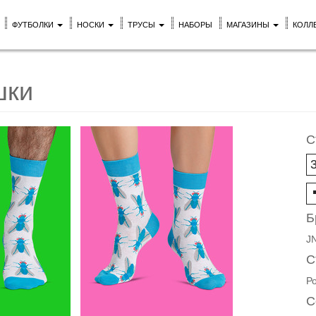
ФУТБОЛКИ
НОСКИ
ТРУСЫ
НАБОРЫ
МАГАЗИНЫ
КОЛЛ
шки
С
Б
J
С
Р
С