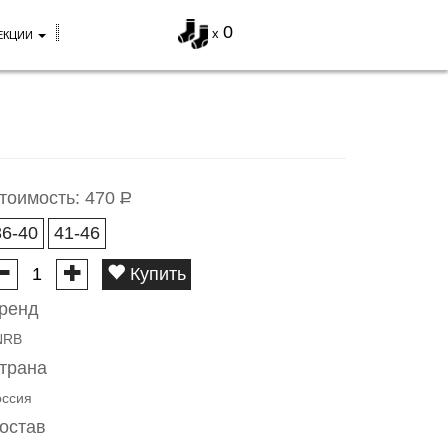
0
x
ЕКЦИИ
тоимость:
470
Р
36-40
41-46
Купить
ренд
NRB
трана
оссия
остав