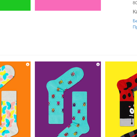
8
К
Б
П