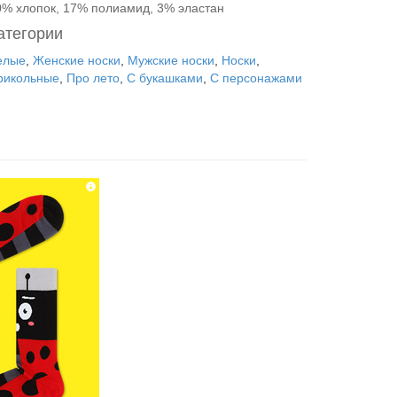
0% хлопок, 17% полиамид, 3% эластан
атегории
елые
,
Женские носки
,
Мужские носки
,
Носки
,
рикольные
,
Про лето
,
С букашками
,
С персонажами