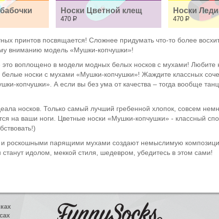
 бабочки
Носки Цветной клещ
Носки Леди
470
Р
470
Р
ных принтов посвящается! Сложнее придумать что-то более восхи
ему вниманию модель «Мушки-копчушки»!
се это воплощено в модели модных белых носков с мухами! Любите
ны белые носки с мухами «Мушки-копчушки»! Жаждите классных соч
шки-копчушки». А если вы без ума от качества – тогда вообще тан
еала носков. Только самый лучший гребенной хлопок, совсем немно
ся на ваши ноги. Цветные носки «Мушки-копчушки» - классный спос
бствовать!)
м и роскошными парящими мухами создают немыслимую композицию
станут идолом, меккой стиля, шедевром, убедитесь в этом сами!
сках
сах