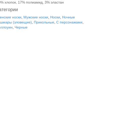
0% хлопок, 17% полиамид, 3% эластан
атегории
енские носки
,
Мужские носки
,
Носки
,
Ночные
ошмары (зловещие)
,
Прикольные
,
С персонажами
,
еллоуин
,
Черные