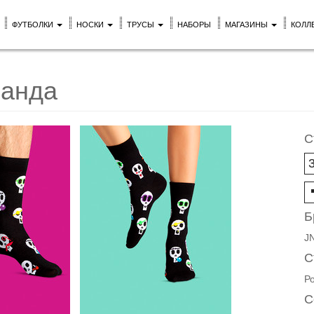
ФУТБОЛКИ
НОСКИ
ТРУСЫ
НАБОРЫ
МАГАЗИНЫ
КОЛЛ
ланда
С
Б
J
С
Р
С