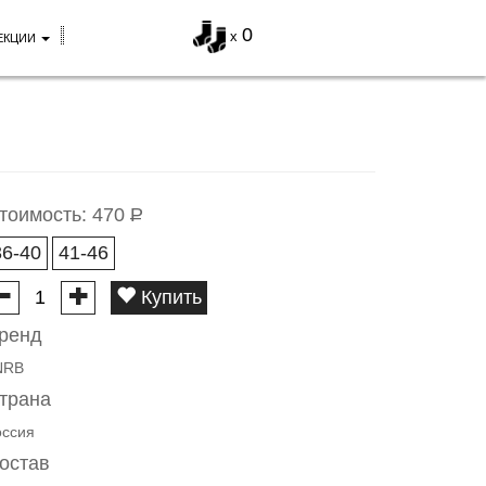
0
x
ЕКЦИИ
тоимость:
470
Р
36-40
41-46
Купить
ренд
NRB
трана
оссия
остав