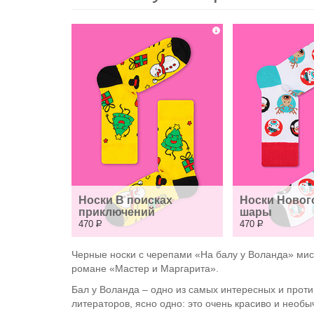
Носки В поисках 
Носки Новог
приключений
шары
470
Р
470
Р
Черные носки с черепами «На балу у Воланда» мис
романе «Мастер и Маргарита».
Бал у Воланда – одно из самых интересных и проти
литераторов, ясно одно: это очень красиво и необ