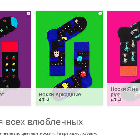
Носки Я не 
от
Носки Аркадные
рук!
470
Р
470
Р
я всех влюбленных
 вечные, цветные носки «На крыльях любви».