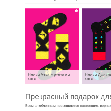
Носки Утка с утятами
Носки Джекп
470
Р
470
Р
Прекрасный подарок дл
Всем влюбленным посвящаются настоящие, верные,