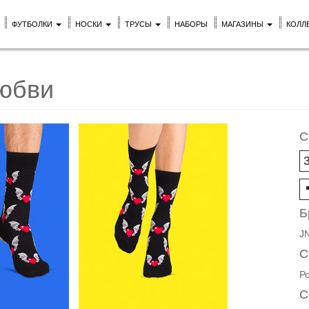
ФУТБОЛКИ
НОСКИ
ТРУСЫ
НАБОРЫ
МАГАЗИНЫ
КОЛЛ
любви
С
Б
J
С
Р
С