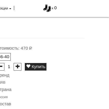
0
x
ЕКЦИИ
тоимость:
470
Р
36-40
Купить
ренд
NRB
трана
оссия
остав