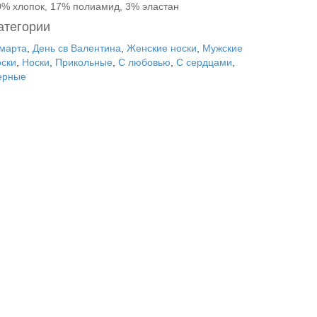
0% хлопок, 17% полиамид, 3% эластан
атегории
 марта
,
День св Валентина
,
Женские носки
,
Мужские
оски
,
Носки
,
Прикольные
,
С любовью
,
С сердцами
,
ерные